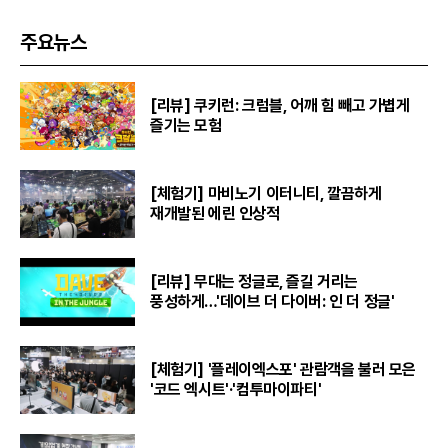
주요뉴스
[리뷰] 쿠키런: 크럼블, 어깨 힘 빼고 가볍게
즐기는 모험
[체험기] 마비노기 이터니티, 깔끔하게
재개발된 에린 인상적
[리뷰] 무대는 정글로, 즐길 거리는
풍성하게…'데이브 더 다이버: 인 더 정글'
[체험기] '플레이엑스포' 관람객을 불러 모은
'코드 엑시트'·'컴투마이파티'