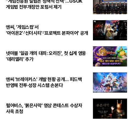
"게임진흥원 설립은 정책적 선택"…GSOK
게임법 전부개정안 포럼서 제기
엔씨, '게임스컴'서
'아이온2'·'신더시티'·'프로젝트 본파이어' 공개
넷마블 '일곱 개의 대죄: 오리진', 첫 십계 영웅
'데리엘리' 추가
엔씨 '브레이커스' 개발 현황 공개… 피드백
반영해 전투·성장 시스템 손본다
펄어비스, '붉은사막' 영상 콘테스트 수상자
사옥 초청