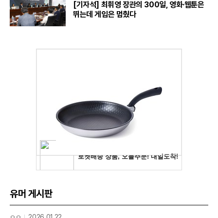
[기자석] 최휘영 장관의 300일, 영화·웹툰은
뛰는데 게임은 멈췄다
유머 게시판
ㅇㅇ
2026.01.22