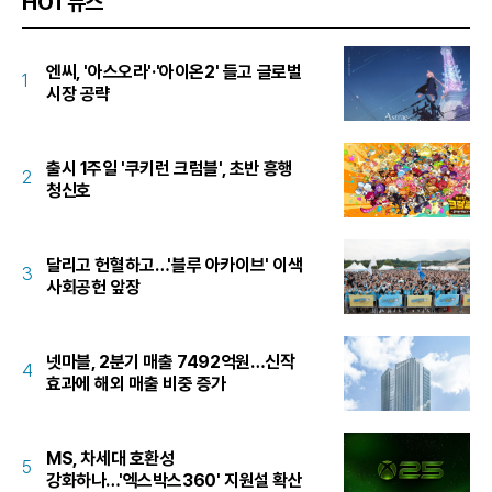
HOT뉴스
엔씨, '아스오라'·'아이온2' 들고 글로벌
1
시장 공략
출시 1주일 '쿠키런 크럼블', 초반 흥행
2
청신호
달리고 헌혈하고…'블루 아카이브' 이색
3
사회공헌 앞장
넷마블, 2분기 매출 7492억원…신작
4
효과에 해외 매출 비중 증가
MS, 차세대 호환성
5
강화하나…'엑스박스360' 지원설 확산