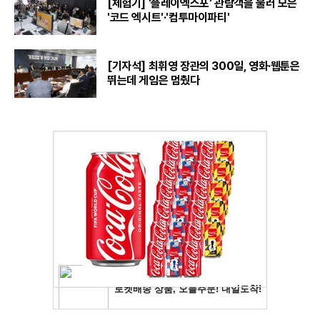
[체험기] '플레이엑스포' 관람객을 불러 모은
'코드 엑시트'·'컴투마이파티'
[기자석] 최휘영 장관의 300일, 영화·웹툰은
뛰는데 게임은 멈췄다