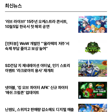
최신뉴스
'러브 라이브!' 15주년 오케스트라 콘서트,
10월5일 한국서 첫 해외 공연
[인터뷰] WoW 개발진 "'울라텍의 저주'서
숙제 부담 줄이고 보상 높여"
SD건담 지 제네레이션 이터널, 인기 스토리
이벤트 '라크로아의 용사' 재개최
넷마블, '킹 오브 파이터 AFK' 신규 파이터
'애쉬 크림존' 업데이트
닌텐도, 스위치2 판매량 감소에도 디지털 매출