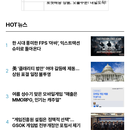
HOT뉴스
한 시대 풍미한 FPS '아바', 익스트랙션
1
슈터로 돌아온다
美 '클래리티 법안' 여야 갈등에 제동…
2
상원 표결 일정 불투명
여름 성수기 맞은 모바일게임 "매출은
3
MMORPG, 인기는 캐주얼"
"게임진흥원 설립은 정책적 선택"…
4
GSOK 게임법 전부개정안 포럼서 제기