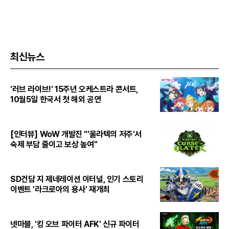
최신뉴스
'러브 라이브!' 15주년 오케스트라 콘서트,
10월5일 한국서 첫 해외 공연
[인터뷰] WoW 개발진 "'울라텍의 저주'서
숙제 부담 줄이고 보상 높여"
SD건담 지 제네레이션 이터널, 인기 스토리
이벤트 '라크로아의 용사' 재개최
넷마블, '킹 오브 파이터 AFK' 신규 파이터