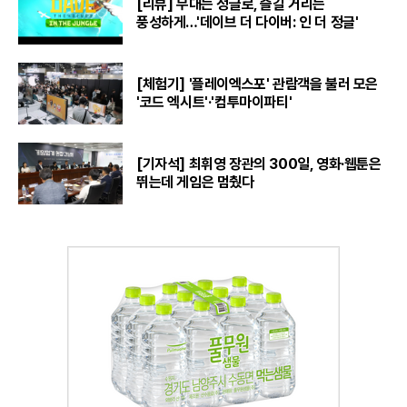
[리뷰] 무대는 정글로, 즐길 거리는
풍성하게…'데이브 더 다이버: 인 더 정글'
[체험기] '플레이엑스포' 관람객을 불러 모은
'코드 엑시트'·'컴투마이파티'
[기자석] 최휘영 장관의 300일, 영화·웹툰은
뛰는데 게임은 멈췄다