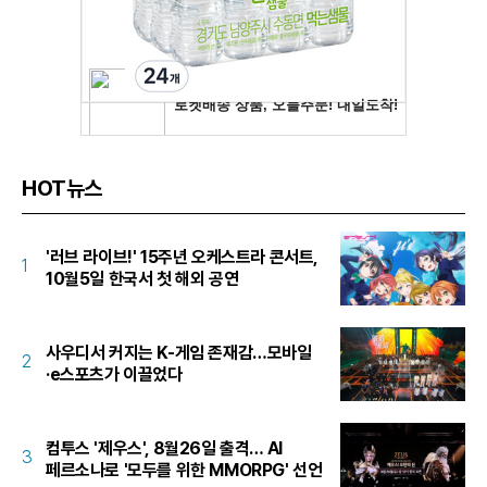
HOT뉴스
'러브 라이브!' 15주년 오케스트라 콘서트,
1
10월5일 한국서 첫 해외 공연
사우디서 커지는 K-게임 존재감…모바일
2
·e스포츠가 이끌었다
컴투스 '제우스', 8월26일 출격… AI
3
페르소나로 '모두를 위한 MMORPG' 선언