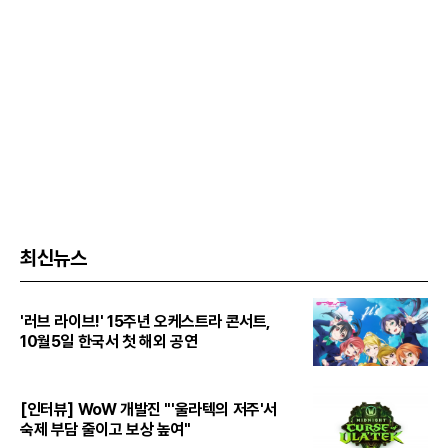
최신뉴스
'러브 라이브!' 15주년 오케스트라 콘서트,
10월5일 한국서 첫 해외 공연
[인터뷰] WoW 개발진 "'울라텍의 저주'서
숙제 부담 줄이고 보상 높여"