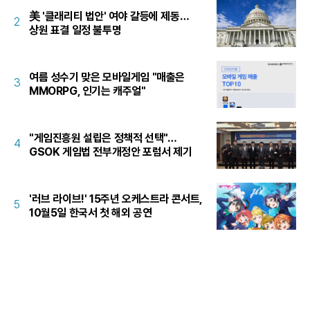
美 '클래리티 법안' 여야 갈등에 제동…
2
상원 표결 일정 불투명
여름 성수기 맞은 모바일게임 "매출은
3
MMORPG, 인기는 캐주얼"
"게임진흥원 설립은 정책적 선택"…
4
GSOK 게임법 전부개정안 포럼서 제기
'러브 라이브!' 15주년 오케스트라 콘서트,
5
10월5일 한국서 첫 해외 공연