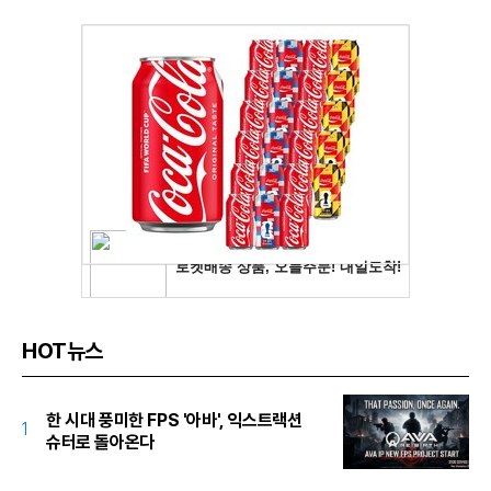
HOT뉴스
한 시대 풍미한 FPS '아바', 익스트랙션
1
슈터로 돌아온다