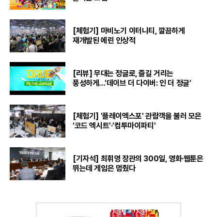
[체험기] 마비노기 이터니티, 깔끔하게
재개발된 에린 인상적
[리뷰] 무대는 정글로, 즐길 거리는
풍성하게…'데이브 더 다이버: 인 더 정글'
[체험기] '플레이엑스포' 관람객을 불러 모은
'코드 엑시트'·'컴투마이파티'
[기자석] 최휘영 장관의 300일, 영화·웹툰은
뛰는데 게임은 멈췄다