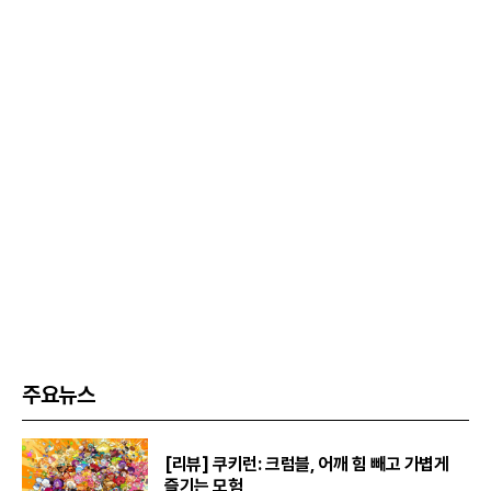
주요뉴스
[리뷰] 쿠키런: 크럼블, 어깨 힘 빼고 가볍게
즐기는 모험