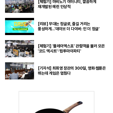
[체험기] 마비노기 이터니티, 깔끔하게
재개발된 에린 인상적
[리뷰] 무대는 정글로, 즐길 거리는
풍성하게…'데이브 더 다이버: 인 더 정글'
[체험기] '플레이엑스포' 관람객을 불러 모은
'코드 엑시트'·'컴투마이파티'
[기자석] 최휘영 장관의 300일, 영화·웹툰은
뛰는데 게임은 멈췄다