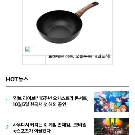
HOT뉴스
'러브 라이브!' 15주년 오케스트라 콘서트,
1
10월5일 한국서 첫 해외 공연
사우디서 커지는 K-게임 존재감…모바일
2
·e스포츠가 이끌었다