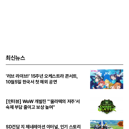
최신뉴스
'러브 라이브!' 15주년 오케스트라 콘서트,
10월5일 한국서 첫 해외 공연
[인터뷰] WoW 개발진 "'울라텍의 저주'서
숙제 부담 줄이고 보상 높여"
SD건담 지 제네레이션 이터널, 인기 스토리