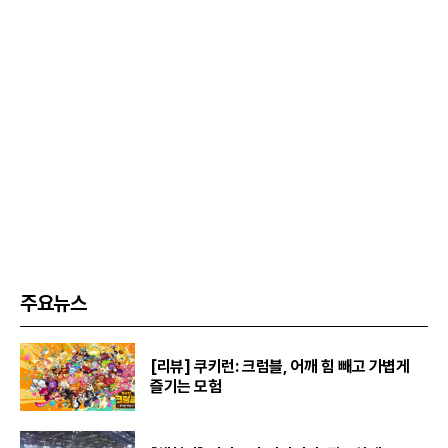
주요뉴스
[리뷰] 쿠키런: 크럼블, 어깨 힘 빼고 가볍게
즐기는 모험