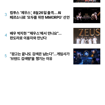
컴투스 '제우스', 8월26일 출격… AI
3
페르소나로 '모두를 위한 MMORPG' 선언
배우 박지현 "'제우스'에서 만나요"…
4
판도라로 이용자와 만난다
"광고는 끝나도 검색은 남는다"…게임사가
5
'브랜드 검색량'을 챙기는 이유