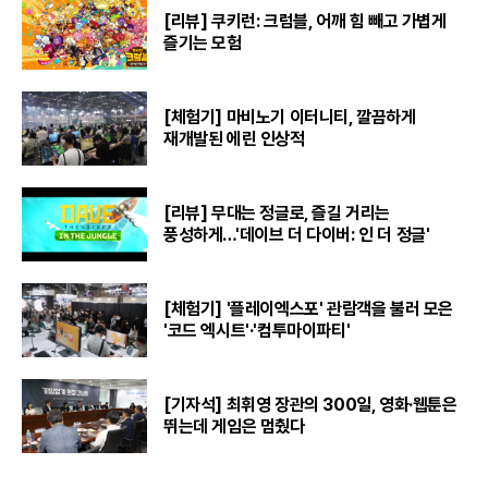
[리뷰] 쿠키런: 크럼블, 어깨 힘 빼고 가볍게
즐기는 모험
[체험기] 마비노기 이터니티, 깔끔하게
재개발된 에린 인상적
[리뷰] 무대는 정글로, 즐길 거리는
풍성하게…'데이브 더 다이버: 인 더 정글'
[체험기] '플레이엑스포' 관람객을 불러 모은
'코드 엑시트'·'컴투마이파티'
[기자석] 최휘영 장관의 300일, 영화·웹툰은
뛰는데 게임은 멈췄다