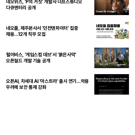
네오위즈, 'P의 거짓' 개발사 너프스튜디오
다큐멘터리 공개
네오플, 제주본사서 '던전앤파이터' 집중
채용…12개 직무 모집
펄어비스, '게임스컴 데브'서 '붉은사막'
오픈월드 개발 기술 공개
오픈AI, 차세대 AI '아스트라' 출시 연기…악용
우려에 보안 통제 강화