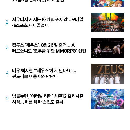
사우디서 커지는 K-게임 존재감…모바일
2
·e스포츠가 이끌었다
컴투스 '제우스', 8월26일 출격… AI
3
페르소나로 '모두를 위한 MMORPG' 선언
배우 박지현 "'제우스'에서 만나요"…
4
판도라로 이용자와 만난다
님블뉴런, '이터널 리턴' 시즌12 프리시즌
5
시작… 여름 테마 스킨도 출시