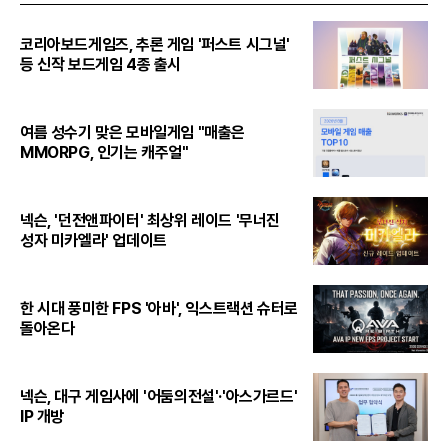
코리아보드게임즈, 추론 게임 '퍼스트 시그널'
등 신작 보드게임 4종 출시
여름 성수기 맞은 모바일게임 "매출은
MMORPG, 인기는 캐주얼"
넥슨, '던전앤파이터' 최상위 레이드 '무너진
성자 미카엘라' 업데이트
한 시대 풍미한 FPS '아바', 익스트랙션 슈터로
돌아온다
넥슨, 대구 게임사에 '어둠의전설'·'아스가르드'
IP 개방