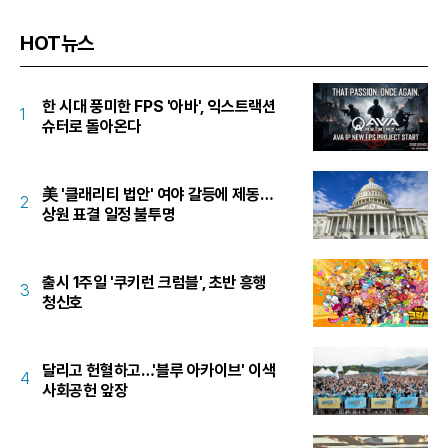
HOT뉴스
한 시대 풍미한 FPS '아바', 익스트랙션
1
슈터로 돌아온다
美 '클래리티 법안' 여야 갈등에 제동…
2
상원 표결 일정 불투명
출시 1주일 '쿠키런 크럼블', 초반 흥행
3
청신호
달리고 헌혈하고…'블루 아카이브' 이색
4
사회공헌 앞장