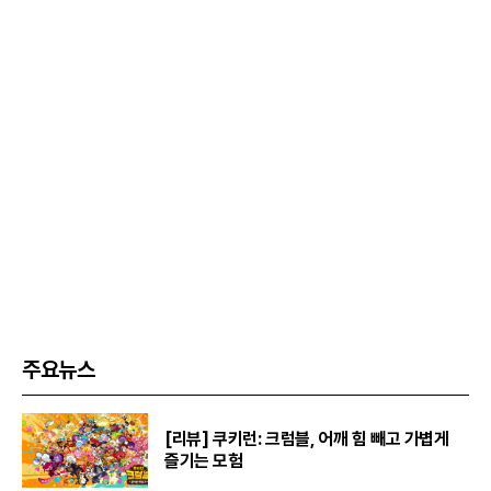
주요뉴스
[리뷰] 쿠키런: 크럼블, 어깨 힘 빼고 가볍게
즐기는 모험