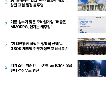
美 '클래리티 법안' 여야 갈등에 제동…
2
상원 표결 일정 불투명
여름 성수기 맞은 모바일게임 "매출은
3
MMORPG, 인기는 캐주얼"
"게임진흥원 설립은 정책적 선택"…
4
GSOK 게임법 전부개정안 포럼서 제기
피겨 스타 차준환, '나혼렙 on ICE'서 S급
5
헌터 성진우로 변신