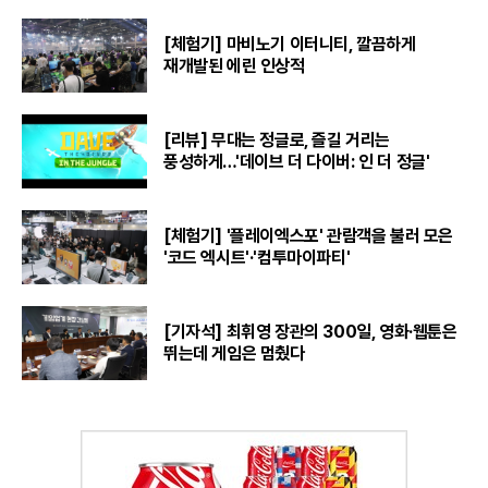
[체험기] 마비노기 이터니티, 깔끔하게
재개발된 에린 인상적
[리뷰] 무대는 정글로, 즐길 거리는
풍성하게…'데이브 더 다이버: 인 더 정글'
[체험기] '플레이엑스포' 관람객을 불러 모은
'코드 엑시트'·'컴투마이파티'
[기자석] 최휘영 장관의 300일, 영화·웹툰은
뛰는데 게임은 멈췄다