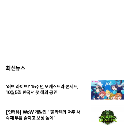
최신뉴스
'러브 라이브!' 15주년 오케스트라 콘서트,
10월5일 한국서 첫 해외 공연
[인터뷰] WoW 개발진 "'울라텍의 저주'서
숙제 부담 줄이고 보상 높여"