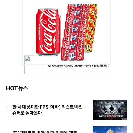
HOT뉴스
한 시대 풍미한 FPS '아바', 익스트랙션
1
슈터로 돌아온다