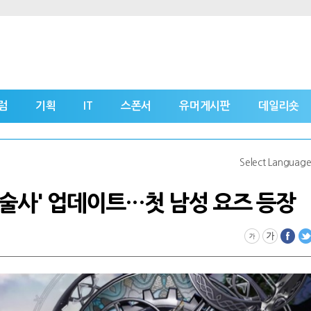
럼
기획
IT
스폰서
유머게시판
데일리숏
Select Languag
원술사' 업데이트…첫 남성 요즈 등장