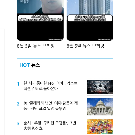
8월 6일 뉴스 브리핑
8월 5일 뉴스 브리핑
HOT
뉴스
1
한 시대 풍미한 FPS '아바', 익스트
랙션 슈터로 돌아온다
2
美 '클래리티 법안' 여야 갈등에 제
동…상원 표결 일정 불투명
3
출시 1주일 '쿠키런 크럼블', 초반
흥행 청신호