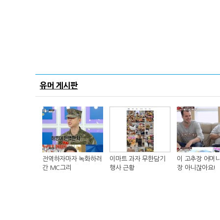
유머 게시판
전역하자마자 녹화하러
이마트 과자 무한담기
이 고추장 어머니
간 MC그리
행사 근황
장 아니잖아요!