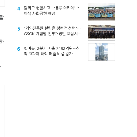
4
달리고 헌혈하고…'블루 아카이브'
이색 사회공헌 앞장
활
5
"게임진흥원 설립은 정책적 선택"…
GSOK 게임법 전부개정안 포럼서
제기
하
6
넷마블, 2분기 매출 7492억원…신
작 효과에 해외 매출 비중 증가
소