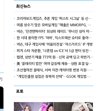
최신뉴스
코리아보드게임즈, 추론 게임 '퍼스트 시그널' 등 신작 보드게임 4종 출시
여름 성수기 맞은 모바일게임 "매출은 MMORPG, 인기는 캐주얼"
넥슨, '던전앤파이터' 최상위 레이드 '무너진 성자 미카엘라' 업데이트
한 시대 풍미한 FPS '아바', 익스트랙션 슈터로 돌아온다
넥슨, 대구 게임사에 '어둠의전설'·'아스가르드' IP 개방
피겨 스타 차준환, '나혼렙 on ICE'서 S급 헌터 성진우로 변신
웹젠, 상반기 매출 773억 원…신작 공백 딛고 하반기 반전 노린다
美 '클래리티 법안' 여야 갈등에 제동…상원 표결 일정 불투명
조선협객전 클래식, 서버 이전·캐릭터명 변경 지원…'역질의 들판' 콘텐츠 확장
"게임진흥원 설립은 정책적 선택"…GSOK 게임법 전부개정안 포럼서 제기
기
포토