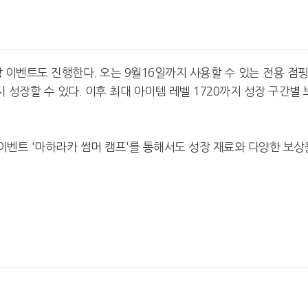
이벤트도 진행한다. 오는 9월16일까지 사용할 수 있는 전용 점
 성장할 수 있다. 이후 최대 아이템 레벨 1720까지 성장 구간별 
 이벤트 '마하라카 썸머 캠프'를 통해서도 성장 재료와 다양한 보상
카카오게임즈, 인기 웹툰 '김
엔씨, '아스오라'
부장' 게임 만든다
로벌 시장 공략
넥써쓰, 원스토어 인수로 흑
서머너즈워, 아프
자전환
환사의 숲' 조성