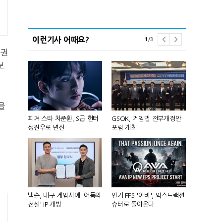
이런기사 어때요?
1
/
3
핑권
보
을
 앞세워 글
피겨 스타 차준환, S급 헌터
GSOK, 게임법 전부개정안
넷마블, 2분기
성진우로 변신
포럼 개최
원 기록
리카에 '소
넥슨, 대구 게임사에 '어둠의
인기 FPS '아바', 익스트랙션
달리고 헌혈
전설' IP 개방
슈터로 돌아온다
카' 이색 사