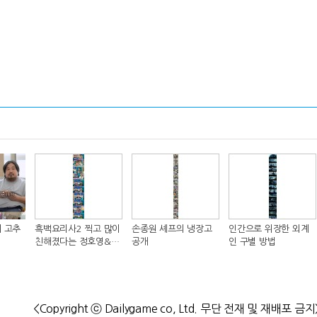
 고추
흑백요리사2 찍고 많이
손종원 셰프의 냉장고
인간으로 위장한 외계
친해졌다는 정호영&샘
공개
인 구별 방법
킴 셰프..JPG
<Copyright ⓒ Dailygame co, Ltd. 무단 전재 및 재배포 금지