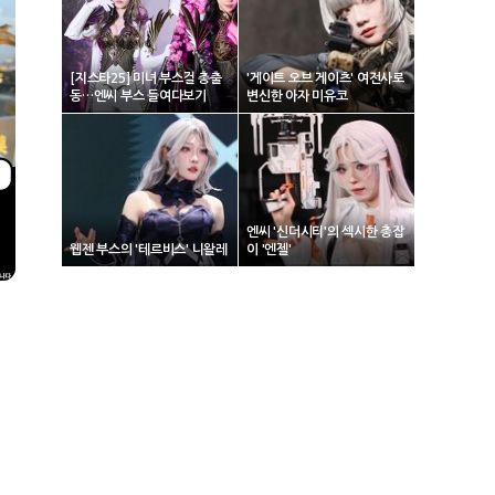
[지스타25] 미녀 부스걸 총출
'게이트 오브 게이츠' 여전사로
동…엔씨 부스 들여다보기
변신한 아자 미유코
엔씨 '신더시티'의 섹시한 총잡
웹젠 부스의 '테르비스' 니왈레
이 '엔젤'