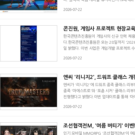
이다.'프리스타일 리부트'는 오리지널 '프리스
2026-07-22
트 농구 감성을 계승하는 한편, 신규 엔진을
스템도 손봤다. 아이템 능력치 의존도를 낮
콘진원, 게임사 프로젝트 현장교육
한국콘텐츠진흥원이 게임사의 신규 인력 채용
다.한국콘텐츠진흥원은 오는 28일까지 '20
일 밝혔다. 이번 사업은 게임개발 프로젝트 
실무역량을 높이고 게임기업의 인력 수요와 
2026-07-22
신진흥원, 한국게임개발자협회 등 3개 플랫폼
자 등록 후 1년 이상 경과하고 상시 근로자 5
엔씨 '리니지2', 드워프 클래스 
엔씨가 '리니지2'에 드워프 종족 클래스 리부
종족 '마에스트로'와 '포츈 시커' 클래스 리부트
진행했다고 밝혔다.이번 업데이트를 통해 '마
어력 감소와 보호막 추가 피해 등 적을 약화
2026-07-22
전투용 주문서와 비약을 제작할 수 있다. 제작
반적으로 강화했다. 스턴과 봉인, 감속 등 상
조선협객전M, '여름 버티기' 이벤
인기 모바일 MMORPG '조선협객전M'이 여