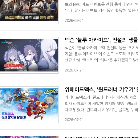
트와 NPC 버프 이벤트를 진행 중이다.먼저 '
된다. 유저는 이벤트 기간 동안 획득한 '얼은
일 첫 출석과 일반 필드, 특수 던전, 월드 던
2026-07-21
충전 보상으로도 추가 획득이 가능하다. 단, 
할 수 없다.교환 가능한 아이템으로는 만
넥슨 '블루 아카이브', 전설의 생물
넥슨이 '블루 아카이브'에 전설의 생물 '츠치
게임 '블루 아카이브'에 이벤트 스토리 '키보
신규 학생 '코노카'와 '레나'를 추가했다고
설의 생물 '츠치노코'를 찾아 나서는 과정을 담
2026-07-21
결하는 이야기를 감상할 수 있다.이벤트 스토리와
전용 재화를 획득할 수 있으며, 이
위메이드맥스, '윈드러너 키우기' 
위메이드맥스가 '윈드러너' 지식재산권(IP)을
회사 라이트컨이 개발한 방치형 RPG '윈드
다고 밝혔다.'윈드러너 키우기'는 글로벌 누적 
PG다. 원작의 달리는 재미와 속도감을 계승하
2026-07-21
전에서는 150여 종의 캐릭터와 소환수, 탈것을
레나' 등을 제공한다. 휴식형 꾸미기 콘텐츠 '