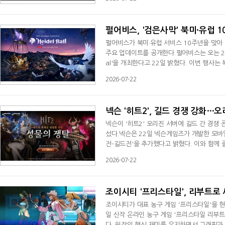
상이 직결된 핵심 PvP 콘텐츠다.개발진은 
그를 전수 조사 중이라고 설명했다. 명확한
펄어비스, '검은사막' 북미·유럽 1
펄어비스가 북미·유럽 서비스 10주년을 맞아 
주요 업데이트를 공개한다.펄어비스는 오는 26
al'을 개최한다고 22일 밝혔다. 이번 행사는
인 행사로 진행된다.펄어비스는 지난 10년을
2026-07-22
다. 북미·유럽 이용자가 참여하는 코스프레 
운영할 예정이다.행사에서는 향후 선보일 주
넥슨 '히트2', 길드 경쟁 강화…오
넥슨이 '히트2' 오리진 서버에 길드 간 경쟁
섰다.넥슨은 22일 넥슨게임즈가 개발한 모바일
전-길드전'을 추가했다고 밝혔다. 이와 함께
다.새롭게 추가된 '성물 점령전-길드전'은 기
2026-07-22
명이 참가해 거점을 두고 경쟁하며, 점령에 성
수가 부여되며 승패에 따라 보상이 차등 지급
조이시티 '프리스타일', 리부트로
조이시티가 대표 농구 게임 '프리스타일'을 
일 신작 온라인 농구 게임 '프리스타일 리부트
다. 원작의 핵심 재미를 유지하면서 그래픽과