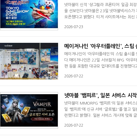
넷마블이 신작 '샹그릴라 프론티어: 일곱 최강
을 선보인다.넷마블은 23일 넷마블넥서스가 개
오픈했다고 밝혔다. 티저 사이트에서는 최신 프로
있으며, 향후 게임 관련 정보를 순차적으로 
2026-07-23
화를 소개하고 있다. 최근 공개된 2화에서는
오는 9월17일부터 21일까지 일본 마쿠하리
메이저나인 '아우터플레인', 스팀
메이저나인이 '아우터플레인'의 스팀 출시를
다.메이저나인은 22일 서브컬처 RPG '아우터
편 등을 포함한 대규모 업데이트를 진행했다고
며, 정식 출시를 위한 최종 작업을 진행 중
2026-07-22
선보였다. 이세계 '메르샤'로 소환된 주인공이
게톤'에서 새로운 모험을 시작하는 내용을
넷마블 '뱀피르', 일본 서비스 시
넷마블이 MMORPG '뱀피르'의 일본 서비스
일 '뱀피르'에 신규 서버 '글로벌2'를 열고 
련했다고 밝혔다. 일본 서비스 개시에 맞춰 
다.새롭게 추가된 '글로벌2'는 기존 글로벌 
2026-07-22
께 경쟁하고 협력하며 게임을 즐길 수 있다.
위 1위를 기록하며 현지 이용자의 높은