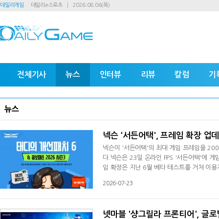
데일리게임
데일리e스포츠
2026.08.06(목)
전체기사
뉴스
인터뷰
리뷰
칼럼
기
뉴스
넥슨 '서든어택', 프레임 확장 업데
넥슨이 '서든어택'의 최대 게임 프레임을 20
다.넥슨은 23일 온라인 FPS '서든어택'에 
임 확장은 지난 6월 베타 테스트를 거쳐 이용
FPS 설정 메뉴에서 PC 환경에 맞춰 원하는 
2026-07-23
3'를 운영한다. 패스를 활성화하면 'Knife(M
등 성장 보상과 최대 300% 추가 경험치를
넷마블 '샹그릴라 프론티어', 글로