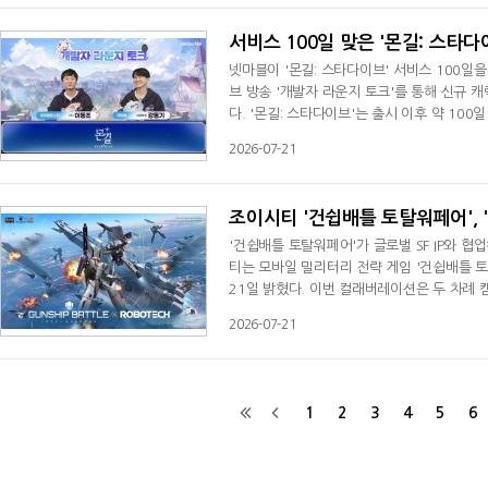
물학자, 물리학자 등 대체 인격인 '얼터
서비스 100일 맞은 '몬길: 스타다
넷마블이 '몬길: 스타다이브' 서비스 100일
브 방송 '개발자 라운지 토크'를 통해 신규 캐
다. '몬길: 스타다이브'는 출시 이후 약 10
데이트를 이어왔다. 앞으로는 이러한 개선 작
2026-07-21
다는 계획이다.이날 소개된 업데이트의 핵심인
관 콘셉트로 설계됐으며, 전용 퀘스트를
조이시티 '건쉽배틀 토탈워페어', 
'건쉽배틀 토탈워페어'가 글로벌 SF IP와 
티는 모바일 밀리터리 전략 게임 '건쉽배틀 
21일 밝혔다. 이번 컬래버레이션은 두 차례 
이용자는 '로보텍'의 우주 전함 SDF-1을 
2026-07-21
텐츠 '베리텍 요격전'도 추가한다. 이용자는 
언', '배틀로이드' 등 세 가지 형태를
1
2
3
4
5
6