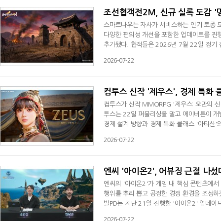
조선협객전2M, 신규 실록 도감 '
스마트나우는 자사가 서비스하는 인기 토종 모바
다양한 편의성 개선을 포함한 업데이트를 진행
추가됐다. 협객들은 2026년 7월 22일 정기
있으며, 새로운 수집과 성장 콘텐츠를 경험할 
2026-07-22
7월 29일 정기 점검 이전까지 일반 실록 재료
당 주간 50회까지 구매할 수 있어, 놓쳤던 기
컴투스 신작 '제우스', 경제 특화 
컴투스가 신작 MMORPG '제우스: 오만의 
투스는 22일 퍼블리싱을 맡고 에이버튼이 개발
경제 설계 방향과 경제 특화 클래스 '아티산'
목표로 개발 중인 MMORPG다. 그리스 신화
2026-07-22
성장 시스템 등을 갖춘 것이 특징이다.차별화
가치 순환형 경제 구조다. 대표 시스템인
엔씨 '아이온2', 어뷰징 근절 나
엔씨의 '아이온2'가 게임 내 핵심 콘텐츠에서
행위를 뿌리 뽑고 공정한 경쟁 환경을 조성하
발PD는 지난 21일 진행한 '아이온2' 업데
행위에 대해 무관용 원칙으로 강경 대응하겠다고
2026-07-22