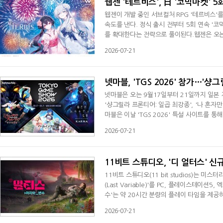
웹젠 '테르비스', 日 '코믹마켓' 5
웹젠이 개발 중인 서브컬처 RPG '테르비스'를
속도를 낸다. 정식 출시 전부터 5회 연속 '
를 확대한다는 전략으로 풀이된다.웹젠은 오는 
품한다고 21일 밝혔다.'코믹마켓(코미케)'은
2026-07-21
롯해 게임, 애니메이션, 코스튬플레이 등 다
다. 국내 게임사들도 서브컬처 장르 신작
넷마블, 'TGS 2026' 참가…'샹
넷마블은 오는 9월17일부터 21일까지 일본 지
'샹그릴라 프론티어: 일곱 최강종', '나 혼자만 
마블은 이날 'TGS 2026' 특설 사이트를 
스 프로그램과 무대 행사 등 행사 관련 정보를
2026-07-21
종'은 일본에서 누적 조회수 10억 뷰, 코믹스
교체 수집형 RPG다. 한손 조작을 활용한 전
11비트 스튜디오, '디 얼터스' 신규
11비트 스튜디오(11 bit studios)는 미스터
(Last Variable)'를 PC, 플레이스테이
수'는 약 20시간 분량의 플레이 타임을 제공
량한 외계 행성에서 유일하게 피어난 낙원 '오
2026-07-21
Scientist)와 그의 복제 인간 얼터스의 