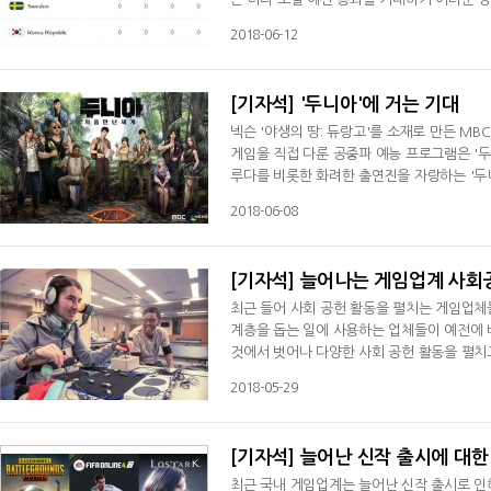
기용을 둘러싼 잡음이 끊이지 않고 들려온 바 
2018-06-12
[기자석] '두니아'에 거는 기대
넥슨 '야생의 땅: 듀랑고'를 소재로 만든 MB
게임을 직접 다룬 공중파 예능 프로그램은 '두
루다를 비롯한 화려한 출연진을 자랑하는 '두
첫 회 방송이 전파를 탄 3일 '두니아'가 포털
2018-06-08
[기자석] 늘어나는 게임업계 사회
최근 들어 사회 공헌 활동을 펼치는 게임업체
계층을 돕는 일에 사용하는 업체들이 예전에
것에서 벗어나 다양한 사회 공헌 활동을 펼치고
여 어린이재활병원 설립 등의 사회 환원 활동
2018-05-29
[기자석] 늘어난 신작 출시에 대한
최근 국내 게임업계는 늘어난 신작 출시로 인