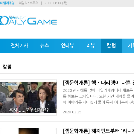
데일리게임
데일리e스포츠
2026.08.06(목)
전체기사
뉴스
인터뷰
리뷰
칼럼
기
칼럼
[겜문학개론] 핵‧대리랭이 나쁜 
2020년 새해를 맞아 데일리게임에서 새로운
를 해보는 코너입니다. 오랜 기간 게임을 즐겨온
임 이야기를 재미있게 풀어 독자 여러분께 전달
전드' 랭크게임을 즐기던 직장인 A씨는 미드라
2020-02-25
라스의 스킬샷에 화가 나 마우스를 벽에 던지
에 착륙해 열심히 파밍하던 대학생 B씨
[겜문학개론] 헤지펀드부터 '리