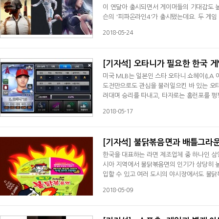
이 연달아 출시되면서 게이머들의 기대감도 
슨의 '피파온라인4'가 출시됐는데요. 두 게임
지 않은 기대를 모은 바 있어 많은 이들의 
2018-05-24
[기자석] 오타니가 필요한 한국 
미국 MLB는 일본인 스타 오타니 쇼헤이(LA
도전만으로도 관심을 불러일으킨 바 있는 오타
려대며 승리를 따내고, 타자로는 홈런포를 펑
0년만에 MLB에 나타난 '이도류' 스타는 연
2018-05-17
[기자석] 불닭볶음면과 배틀그라
한국을 대표하는 라면 제조업체 중 하나인 삼
시아 지역에서 불닭볶음면의 인기가 상당히 
입할 수 있고 여러 도시의 야시장에서도 불닭
타라고 해도 과언이 아닐 정도로 각종 시식 동
2018-05-09