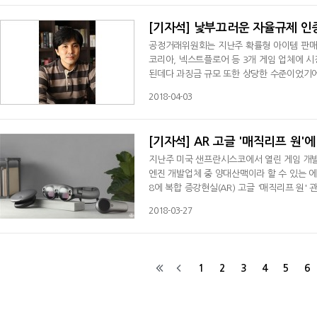
[기자석] 낯부끄러운 자율규제 
공정거래위원회는 지난주 확률형 아이템 판매
코리아, 넥스트플로어 등 3개 게임 업체에 
된데다 과징금 규모 또한 상당한 수준이었기에
분은 확률형 아이템을 주수익 모델로 삼고 있
2018-04-03
[기자석] AR 고글 '매직리프 원'
지난주 미국 샌프란시스코에서 열린 게임 개발
엔진 개발업체 중 양대산맥이라 할 수 있는 
8에 복합 증강현실(AR) 고글 '매직리프 원'
시되지 않은 상황임에도 불구하고 두 메이저 
2018-03-27
1
2
3
4
5
6