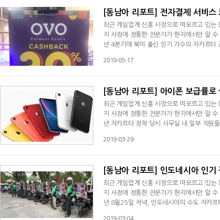
[동남아 리포트] 전자결제 서비스
최근 게임업계 신흥 시장으로 떠오르고 있는 
지 사정에 정통한 전문가가 현지에서만 알 수 있
년 4분기에 북미 출신 인기 가수의 자카르타 
절차들로 인해 고생한 뒤 지인들에게 하소연했던
2019-05-17
인 예약 사이트에 접속, 개인정보를 입력하고 
화를 한 이후 계좌이체 실시 ▲
[동남아 리포트] 아이폰 보급률로
최근 게임업계 신흥 시장으로 떠오르고 있는 
지 사정에 정통한 전문가가 현지에서만 알 수 있
년 자카르타 정착 당시 사무실 내 일부 직원
고 아이폰(아이폰5 등) 사용자를 어렵지 않게
2019-03-29
을 너무나 동경해 중고시장 혹은 개인 직거래 
뿐만 아니라 애플의 브랜드 이미
[동남아 리포트] 인도네시아 인기 
최근 게임업계 신흥 시장으로 떠오르고 있는 
지 사정에 정통한 전문가가 현지에서만 알 수 
년 8월25일 저녁, 인도네시아의 수도 자카
세스가 있는 듯 없는 무질서함의 극치였다. 
2019-03-04