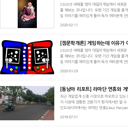
2020년 새해를 맞아 데일리게임에서 새로운
를 해보는 코너입니다. 오랜 기간 게임을 즐겨온
임 이야기를 재미있게 풀어 독자 여러분께 전
임 해 본 분들이라면 확률이란 단어에 치를 떨
2020-02-11
게임의 흥미를 배가시키기도 하지만 확률의 요
생각보다 최근에 '발견'된 인간의
[겜문학개론] 게임하는데 이유가 
2020년 새해를 맞아 데일리게임에서 새로운
를 해보는 코너입니다. 오랜 기간 게임을 즐겨온
임 이야기를 재미있게 풀어 독자 여러분께 전
자는 '문제적 아이'였습니다. 오락실을 제 집
2020-01-29
빠 동창의 제보가 이어졌고 필자는 그때마다 번
해도 놀라울 정도였습니다. 처음 걸
[동남아 리포트] 라마단 연휴와 
최근 게임업계 신흥 시장으로 떠오르고 있는 
지 사정에 정통한 전문가가 현지에서만 알 수
인도네시아에서는 라마단 연휴(Libur Panja
일(Kenalikan Isa Almasih)을 시작으로 6
2019-07-31
긴 연휴를 보냈다.라마단은 이슬람력을 기준으
당시만해도 라마단은 7월이었음), 라마단이