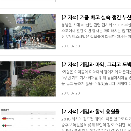
할 수 있었다. 당시는 '라그나로크 온라인2'
프라인 이벤트에 동원돼, 마중나온 직
[기자석] 거품 빼고 실속 챙긴 부
동남권 최대 VR산업 관련 전시회 '2018 부
스코에서 열린 이번 행사는 화려하지는 않지만
산 VR 페스티벌은 겉모습이 화려한 행사는 
경품 살포 이벤트는 찾아보기 어려웠습니다. 
2018-07-30
의 단독 참가 부스가 아닌 공동관이나 연합관
페스티벌은 화려하지는 않지만 속이 꽉 찬 실
[기자석] 게임과 마약, 그리고 도
"게임은 아이들이 마약에서 멀어지게 해준다는
0주년 기획 기사 취재를 위해 동남아시아를 
을 듣고 놀라지 않을 수 없었습니다. 게임에
인데요. 게임을 마약과 같은 중독 대상으로 
2018-07-20
달랐습니다.동남아시아는 청소년 마약 문제에 
든 트라이앵글 지역의 경우 마약 재배와 밀
[기자석] 게임과 함께 응원을
2018 러시아 월드컵 개막이 이틀 앞으로 다
승후보 독일을 비롯해 유럽의 강호 스웨덴, 
는 터라 조별 예선 통과를 기대하기 어려운 