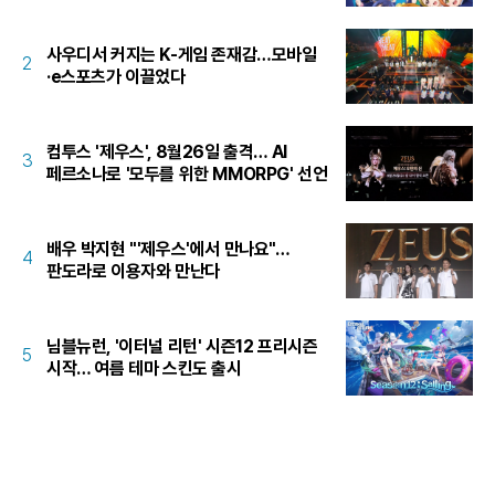
사우디서 커지는 K-게임 존재감…모바일
2
·e스포츠가 이끌었다
컴투스 '제우스', 8월26일 출격… AI
3
페르소나로 '모두를 위한 MMORPG' 선언
배우 박지현 "'제우스'에서 만나요"…
4
판도라로 이용자와 만난다
님블뉴런, '이터널 리턴' 시즌12 프리시즌
5
시작… 여름 테마 스킨도 출시