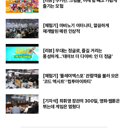
[리뷰] 쿠키런: 크럼블, 어깨 힘 빼고 가볍게
즐기는 모험
[체험기] 마비노기 이터니티, 깔끔하게
재개발된 에린 인상적
[리뷰] 무대는 정글로, 즐길 거리는
풍성하게…'데이브 더 다이버: 인 더 정글'
[체험기] '플레이엑스포' 관람객을 불러 모은
'코드 엑시트'·'컴투마이파티'
[기자석] 최휘영 장관의 300일, 영화·웹툰은
뛰는데 게임은 멈췄다