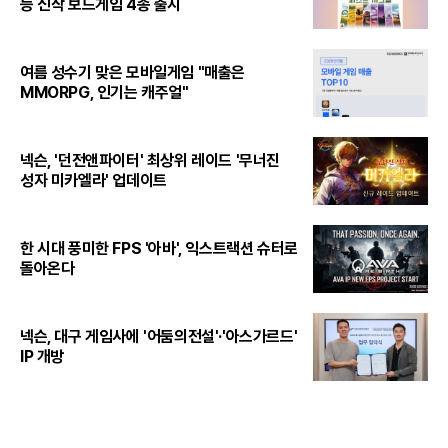
등 신작 보드게임 4종 출시
여름 성수기 맞은 모바일게임 "매출은
MMORPG, 인기는 캐주얼"
넥슨, '던전앤파이터' 최상위 레이드 '무너진
성자 미카엘라' 업데이트
한 시대 풍미한 FPS '아바', 익스트랙션 슈터로
돌아온다
넥슨, 대구 게임사에 '어둠의전설'·'아스가르드'
IP 개방