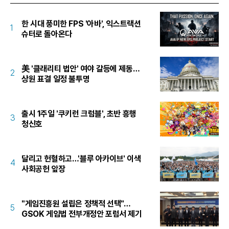
한 시대 풍미한 FPS '아바', 익스트랙션
1
슈터로 돌아온다
美 '클래리티 법안' 여야 갈등에 제동…
2
상원 표결 일정 불투명
출시 1주일 '쿠키런 크럼블', 초반 흥행
3
청신호
달리고 헌혈하고…'블루 아카이브' 이색
4
사회공헌 앞장
"게임진흥원 설립은 정책적 선택"…
5
GSOK 게임법 전부개정안 포럼서 제기