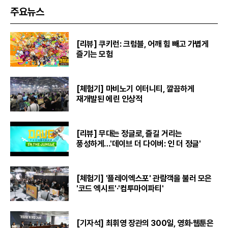
주요뉴스
[리뷰] 쿠키런: 크럼블, 어깨 힘 빼고 가볍게
즐기는 모험
[체험기] 마비노기 이터니티, 깔끔하게
재개발된 에린 인상적
[리뷰] 무대는 정글로, 즐길 거리는
풍성하게…'데이브 더 다이버: 인 더 정글'
[체험기] '플레이엑스포' 관람객을 불러 모은
'코드 엑시트'·'컴투마이파티'
[기자석] 최휘영 장관의 300일, 영화·웹툰은