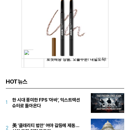
HOT뉴스
한 시대 풍미한 FPS '아바', 익스트랙션
1
슈터로 돌아온다
美 '클래리티 법안' 여야 갈등에 제동…
2