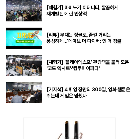
[체험기] 마비노기 이터니티, 깔끔하게
재개발된 에린 인상적
[리뷰] 무대는 정글로, 즐길 거리는
풍성하게…'데이브 더 다이버: 인 더 정글'
[체험기] '플레이엑스포' 관람객을 불러 모은
'코드 엑시트'·'컴투마이파티'
[기자석] 최휘영 장관의 300일, 영화·웹툰은
뛰는데 게임은 멈췄다