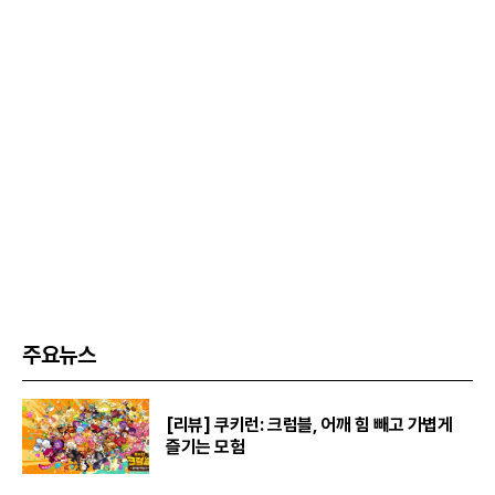
주요뉴스
[리뷰] 쿠키런: 크럼블, 어깨 힘 빼고 가볍게
즐기는 모험