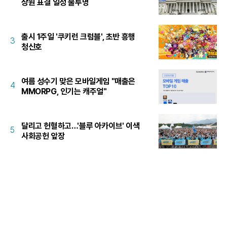
상원 표결 일정 불투명
출시 1주일 '쿠키런 크럼블', 초반 흥행
3
청신호
여름 성수기 맞은 모바일게임 "매출은
4
MMORPG, 인기는 캐주얼"
달리고 헌혈하고…'블루 아카이브' 이색
5
사회공헌 앞장