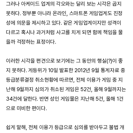
그러나 아케이드 업계의 각오와는 달리 보는 시각은 곱지
못하다. 정부뿐 아니라 온라인, 스마트폰 게임업계도 진정
성에 의문을 제시하고 있다. 같은 게임업계이지만 성격이
다르고 혹시나 과거처럼 사고를 치게 되면 함께 책임을 물
을까 걱정하는 표정이다.
이러한 시각을 편견으로 보기에는 그 동안의 행실(?)이 좋
지 못하다. 게등위가 10일 발표한 2012년 9월 통계자료 중
등급분류결정 취소현황에 따르면, 전체 이용가 게임 중 지
난해 9월까지 심의가 취소된 게임은 52건, 올해 9월까지는
34건에 달한다. 반면 성인 게임물은 지난해 5건, 올해 1건
으로 미비한 편이다.
쉽게 말해, 전체 이용가 등급으로 심의를 받아두고 불법 개