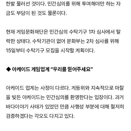
한발 물러선 것이다. 민간심의를 위해 투여해야만 하는 자
금도 부담이 된 것도 물론이다.
현재 게임문화재단은 민간심의 수탁기구 1차 심사에서 탈
락한 상태다. 수탁기관이 없어 문화부는 2차 심사를 위해
15일부터 수탁기구 모집을 시작할 계획이다.
◆ 아케이드 게임업계 “우리를 믿어주세요”
아케이드 업계는 사정이 다르다. 게등위와 지속적으로 마찰
을 빚든 아케이드는 민간심의를 환영한다는 입장이다. 과거
바다이야기 사태가 있었던 만큼 사행성 부분에 대해 철저히
검증하겠다는 각오도 다지고 있다.