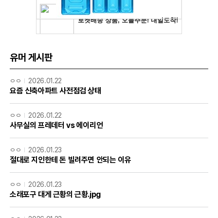
유머 게시판
ㅇㅇ
2026.01.22
요즘 신축아파트 사전점검 상태
ㅇㅇ
2026.01.22
사무실의 프레데터 vs 에이리언
ㅇㅇ
2026.01.23
절대로 지인한테 돈 빌려주면 안되는 이유
ㅇㅇ
2026.01.23
소래포구 대게 근황의 근황.jpg