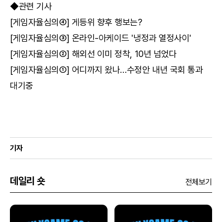
◆관련 기사
[게임자율심의④] 게등위 향후 행보는?
[게임자율심의③] 온라인-아케이드 '냉정과 열정사이'
[게임자율심의②] 해외선 이미 정착, 10년 넘었다
[게임자율심의①] 어디까지 왔나…수정안 내년 국회 통과
대기중
기자
데일리 숏
전체보기