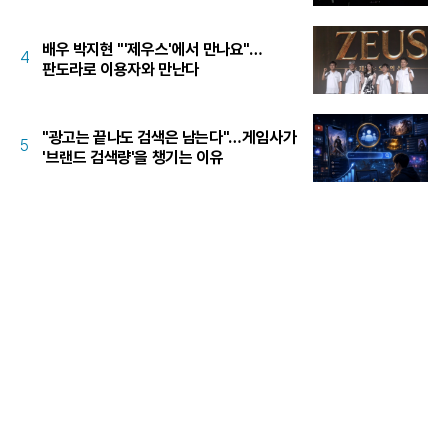
배우 박지현 "'제우스'에서 만나요"…
4
판도라로 이용자와 만난다
"광고는 끝나도 검색은 남는다"…게임사가
5
'브랜드 검색량'을 챙기는 이유