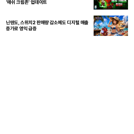
'애쉬 크림존' 업데이트
닌텐도, 스위치2 판매량 감소에도 디지털 매출
증가로 영익 급증