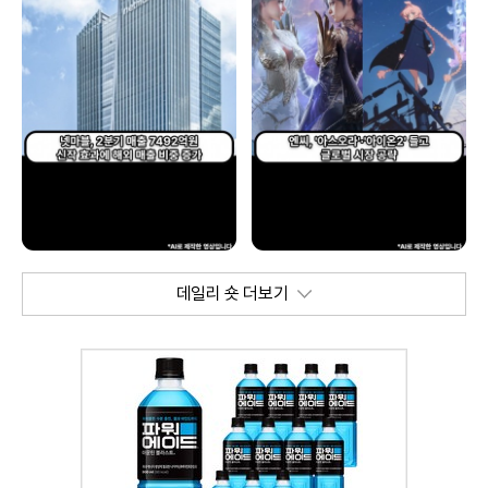
데일리 숏 더보기