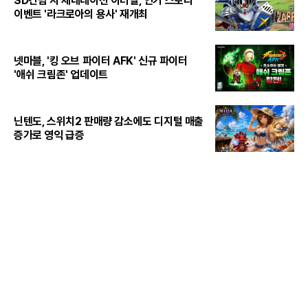
SD건담 지 제네레이션 이터널, 인기 스토리
이벤트 '라크로아의 용사' 재개최
넷마블, '킹 오브 파이터 AFK' 신규 파이터
'애쉬 크림존' 업데이트
닌텐도, 스위치2 판매량 감소에도 디지털 매출
증가로 영익 급증