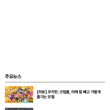
주요뉴스
[리뷰] 쿠키런: 크럼블, 어깨 힘 빼고 가볍게
즐기는 모험