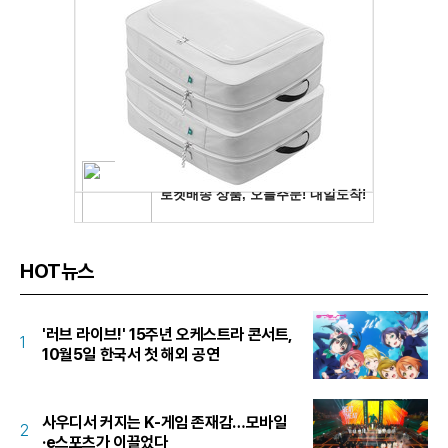
HOT뉴스
'러브 라이브!' 15주년 오케스트라 콘서트,
1
10월5일 한국서 첫 해외 공연
사우디서 커지는 K-게임 존재감…모바일
2
·e스포츠가 이끌었다