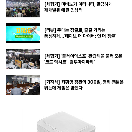
[체험기] 마비노기 이터니티, 깔끔하게
재개발된 에린 인상적
[리뷰] 무대는 정글로, 즐길 거리는
풍성하게…'데이브 더 다이버: 인 더 정글'
[체험기] '플레이엑스포' 관람객을 불러 모은
'코드 엑시트'·'컴투마이파티'
[기자석] 최휘영 장관의 300일, 영화·웹툰은
뛰는데 게임은 멈췄다