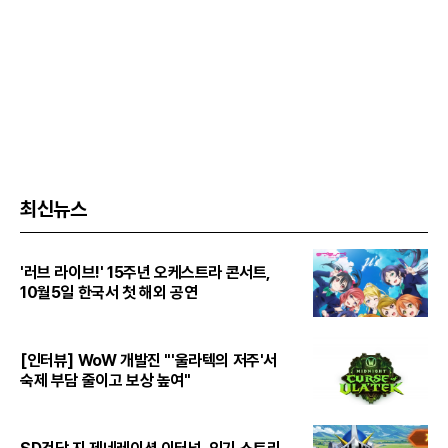
최신뉴스
'러브 라이브!' 15주년 오케스트라 콘서트,
10월5일 한국서 첫 해외 공연
[인터뷰] WoW 개발진 "'울라텍의 저주'서
숙제 부담 줄이고 보상 높여"