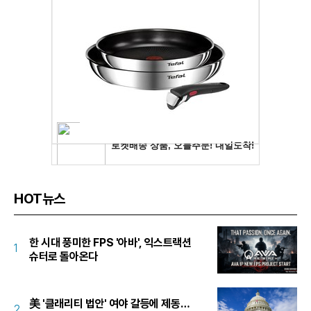
HOT뉴스
한 시대 풍미한 FPS '아바', 익스트랙션
1
슈터로 돌아온다
美 '클래리티 법안' 여야 갈등에 제동…
2