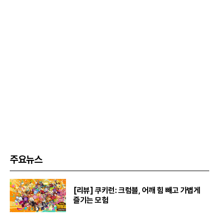
주요뉴스
[리뷰] 쿠키런: 크럼블, 어깨 힘 빼고 가볍게
즐기는 모험