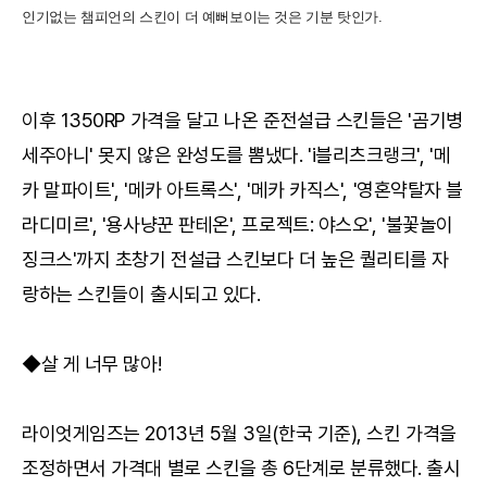
인기없는 챔피언의 스킨이 더 예뻐보이는 것은 기분 탓인가.
이후 1350RP 가격을 달고 나온 준전설급 스킨들은 '곰기병
세주아니' 못지 않은 완성도를 뽐냈다. 'i블리츠크랭크', '메
카 말파이트', '메카 아트록스', '메카 카직스', '영혼약탈자 블
라디미르', '용사냥꾼 판테온', 프로젝트: 야스오', '불꽃놀이
징크스'까지 초창기 전설급 스킨보다 더 높은 퀄리티를 자
랑하는 스킨들이 출시되고 있다.
◆살 게 너무 많아!
라이엇게임즈는 2013년 5월 3일(한국 기준), 스킨 가격을
조정하면서 가격대 별로 스킨을 총 6단계로 분류했다. 출시