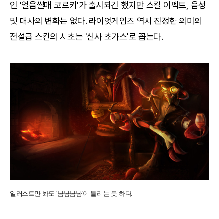
인 '얼음썰매 코르키'가 출시되긴 했지만 스킬 이펙트, 음성
및 대사의 변화는 없다. 라이엇게임즈 역시 진정한 의미의
전설급 스킨의 시초는 '신사 초가스'로 꼽는다.
일러스트만 봐도 '냠냠냠냠'이 들리는 듯 하다.