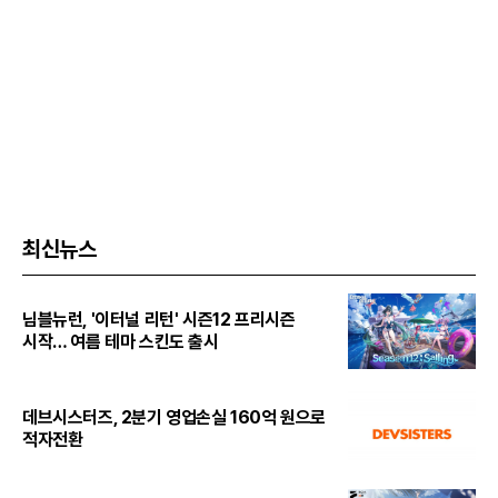
최신뉴스
님블뉴런, '이터널 리턴' 시즌12 프리시즌
시작… 여름 테마 스킨도 출시
데브시스터즈, 2분기 영업손실 160억 원으로
적자전환