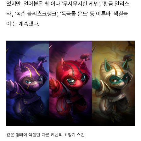
었지만 '얼어붙은 쉔'이나 '무시무시한 케넨', '황금 알리스
타', '녹슨 블리츠크랭크', '독극물 문도' 등 이른바 '색칠놀
이'는 계속됐다.
같은 형태에 색깔만 다른 케넨의 초창기 스킨.