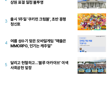
상원 표결 일정 불투명
출시 1주일 '쿠키런 크럼블', 초반 흥행
3
청신호
여름 성수기 맞은 모바일게임 "매출은
4
MMORPG, 인기는 캐주얼"
달리고 헌혈하고…'블루 아카이브' 이색
5
사회공헌 앞장