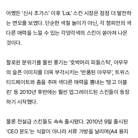
어쨌든 '신사 초가스' 이후 'LoL' 스킨 시장은 점점 더 발전하
는 면모를 보였다. 단순한 색칠 놀이가 아닌, 각 챔피언의 색
다른 매력을 느낄 수 있는 각양각색의 스킨이 쏟아져 나온
것이다.
할로윈 분위기를 물씬 풍기는 '호박머리 피들스틱', 아무무
의 슬픈 이미지를 더욱 부각시키는 '반품된 아무무', 트위스
티드페이트와 춤을 추며 색다른 매력을 뽐내는 '탱고 이블
린' 등 2010년 후반에는 훨씬 업그레이드된 스킨들이 등장
하기 시작했다.
물론 전설급 스킨들도 속속 출시됐다. 2010년 9월 출시된
'CEO 문도'는 식칼이 아니라 서류 가방을 날리며(A4 용지