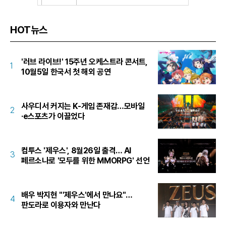
HOT뉴스
'러브 라이브!' 15주년 오케스트라 콘서트,
1
10월5일 한국서 첫 해외 공연
사우디서 커지는 K-게임 존재감…모바일
2
·e스포츠가 이끌었다
컴투스 '제우스', 8월26일 출격… AI
3
페르소나로 '모두를 위한 MMORPG' 선언
배우 박지현 "'제우스'에서 만나요"…
4
판도라로 이용자와 만난다