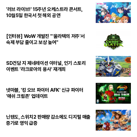
'러브 라이브!' 15주년 오케스트라 콘서트,
10월5일 한국서 첫 해외 공연
[인터뷰] WoW 개발진 "'울라텍의 저주'서
숙제 부담 줄이고 보상 높여"
SD건담 지 제네레이션 이터널, 인기 스토리
이벤트 '라크로아의 용사' 재개최
넷마블, '킹 오브 파이터 AFK' 신규 파이터
'애쉬 크림존' 업데이트
닌텐도, 스위치2 판매량 감소에도 디지털 매출
증가로 영익 급증