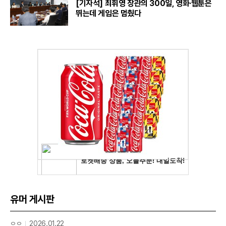
[기자석] 최휘영 장관의 300일, 영화·웹툰은
뛰는데 게임은 멈췄다
유머 게시판
ㅇㅇ
2026.01.22