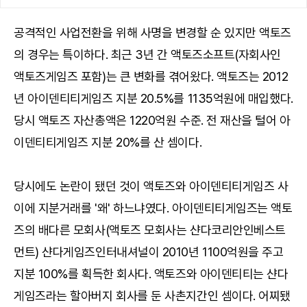
공격적인 사업전환을 위해 사명을 변경할 순 있지만 액토즈
의 경우는 특이하다. 최근 3년 간 액토즈소프트(자회사인
액토즈게임즈 포함)는 큰 변화를 겪어왔다. 액토즈는 2012
년 아이덴티티게임즈 지분 20.5%를 1135억원에 매입했다.
당시 액토즈 자산총액은 1220억원 수준. 전 재산을 털어 아
이덴티티게임즈 지분 20%를 산 셈이다.
당시에도 논란이 됐던 것이 액토즈와 아이덴티티게임즈 사
이에 지분거래를 '왜' 하느냐였다. 아이덴티티게임즈는 액토
즈의 배다른 모회사(액토즈 모회사는 샨다코리안인베스트
먼트) 샨다게임즈인터내셔널이 2010년 1100억원을 주고
지분 100%를 획득한 회사다. 액토즈와 아이덴티티는 샨다
게임즈라는 할아버지 회사를 둔 사촌지간인 셈이다. 어찌됐