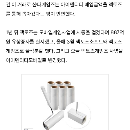
건 이 거래로 샨다게임즈는 아이덴티티 매입금액을 액토즈
를 통해 뽑아갔다는 평이 만연했다.
1년 뒤 액토즈는 모바일게임사업에 시동을 걸겠다며 887억
원 유상증자를 실시했고, 올해 3월 액토즈소프트와 액토즈
게임즈로 물적분할 했다. 그리고 오늘 액토즈게임즈 사명을
아이덴티티모바일로 변경했다.