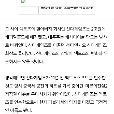
그 사이 액토즈의 할아버지 회사인 샨다게임즈는 2조원에
캐피탈홀드에 매각됐고, 대주주는 캐시미어를 만드는 닝샤
로 바뀌었다. 샨다게임즈를 이끌던 천티엔차오 샨다게임즈
회장도 물러났다. 샨다게임즈의 상황이 액토즈의 변화와 무
관하지는 않을 것이다.
생각해보면 샨다게임즈가 11년 전 액토즈소프트를 인수한
것도 당시 중국서 공전의 히트를 기록 중이던 '미르의전설2'
저작권 이슈를 무마시키기 위함이었다. 샨다게임즈는 액토
즈를 인수함으로써 현지 퍼블리셔의 입지를 다졌고 금전적
인 이득도 봤다.