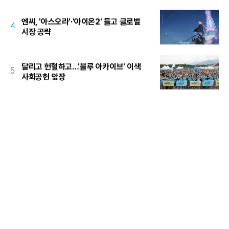
엔씨, '아스오라'·'아이온2' 들고 글로벌
4
시장 공략
달리고 헌혈하고…'블루 아카이브' 이색
5
사회공헌 앞장