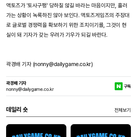
액토즈가 '토사구팽' 당하질 않길 바라는 마음이지만, 흘러
가는 상황이 녹록하진 않아 보인다. 액토즈게임즈의 주장대
로 글로벌 경쟁력을 확보하기 위한 조치이기를, 그것이 현
실이 돼 기자가 갖는 우려가 기우가 되길 바란다.
곽경배 기자 (nonny@dailygame.co.kr)
곽경배 기자
구독
nonny@dailygame.co.kr
데일리 숏
전체보기