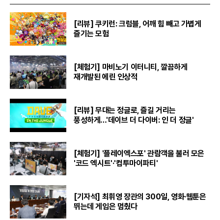
[리뷰] 쿠키런: 크럼블, 어깨 힘 빼고 가볍게
즐기는 모험
[체험기] 마비노기 이터니티, 깔끔하게
재개발된 에린 인상적
[리뷰] 무대는 정글로, 즐길 거리는
풍성하게…'데이브 더 다이버: 인 더 정글'
[체험기] '플레이엑스포' 관람객을 불러 모은
'코드 엑시트'·'컴투마이파티'
[기자석] 최휘영 장관의 300일, 영화·웹툰은
뛰는데 게임은 멈췄다