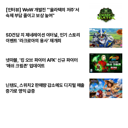
[인터뷰] WoW 개발진 "'울라텍의 저주'서
숙제 부담 줄이고 보상 높여"
SD건담 지 제네레이션 이터널, 인기 스토리
이벤트 '라크로아의 용사' 재개최
넷마블, '킹 오브 파이터 AFK' 신규 파이터
'애쉬 크림존' 업데이트
닌텐도, 스위치2 판매량 감소에도 디지털 매출
증가로 영익 급증