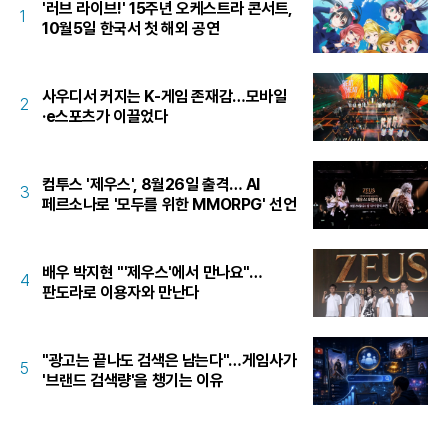
'러브 라이브!' 15주년 오케스트라 콘서트,
1
10월5일 한국서 첫 해외 공연
사우디서 커지는 K-게임 존재감…모바일
2
·e스포츠가 이끌었다
컴투스 '제우스', 8월26일 출격… AI
3
페르소나로 '모두를 위한 MMORPG' 선언
배우 박지현 "'제우스'에서 만나요"…
4
판도라로 이용자와 만난다
"광고는 끝나도 검색은 남는다"…게임사가
5
'브랜드 검색량'을 챙기는 이유