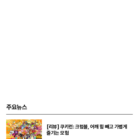
주요뉴스
[리뷰] 쿠키런: 크럼블, 어깨 힘 빼고 가볍게
즐기는 모험