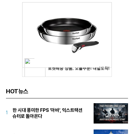
HOT뉴스
한 시대 풍미한 FPS '아바', 익스트랙션
1
슈터로 돌아온다