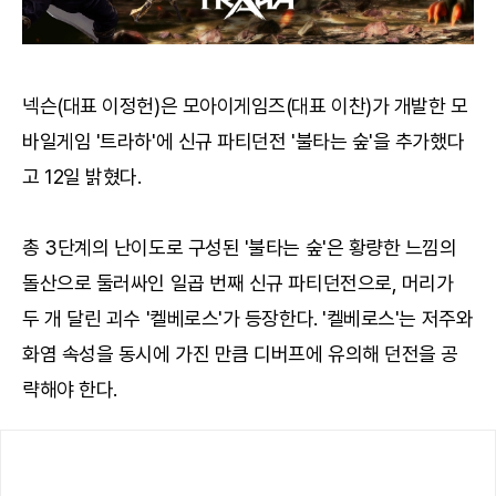
넥슨(대표 이정헌)은 모아이게임즈(대표 이찬)가 개발한 모
바일게임 '트라하'에 신규 파티던전 '불타는 숲'을 추가했다
고 12일 밝혔다.
총 3단계의 난이도로 구성된 '불타는 숲'은 황량한 느낌의
돌산으로 둘러싸인 일곱 번째 신규 파티던전으로, 머리가
두 개 달린 괴수 '켈베로스'가 등장한다. '켈베로스'는 저주와
화염 속성을 동시에 가진 만큼 디버프에 유의해 던전을 공
략해야 한다.