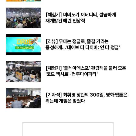
[체험기] 마비노기 이터니티, 깔끔하게
재개발된 에린 인상적
[리뷰] 무대는 정글로, 즐길 거리는
풍성하게…'데이브 더 다이버: 인 더 정글'
[체험기] '플레이엑스포' 관람객을 불러 모은
'코드 엑시트'·'컴투마이파티'
[기자석] 최휘영 장관의 300일, 영화·웹툰은
뛰는데 게임은 멈췄다