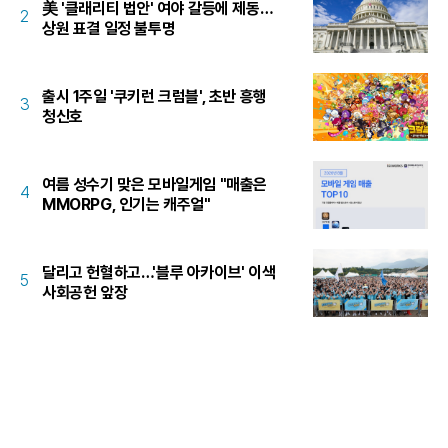
美 '클래리티 법안' 여야 갈등에 제동…
2
상원 표결 일정 불투명
출시 1주일 '쿠키런 크럼블', 초반 흥행
3
청신호
여름 성수기 맞은 모바일게임 "매출은
4
MMORPG, 인기는 캐주얼"
달리고 헌혈하고…'블루 아카이브' 이색
5
사회공헌 앞장