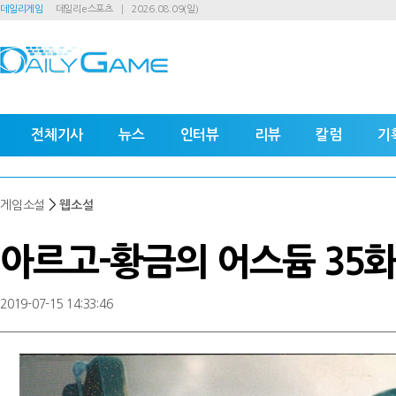
데일리게임
데일리e스포츠
2026.08.09(일)
전체기사
뉴스
인터뷰
리뷰
칼럼
기
>
게임소설
웹소설
아르고-황금의 어스듐 35
2019-07-15 14:33:46