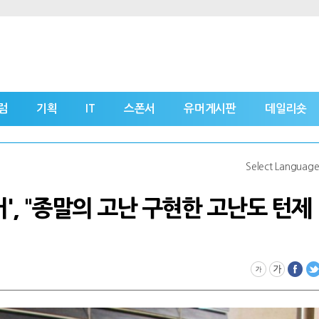
럼
기획
IT
스폰서
유머게시판
데일리숏
Select Languag
', "종말의 고난 구현한 고난도 턴제