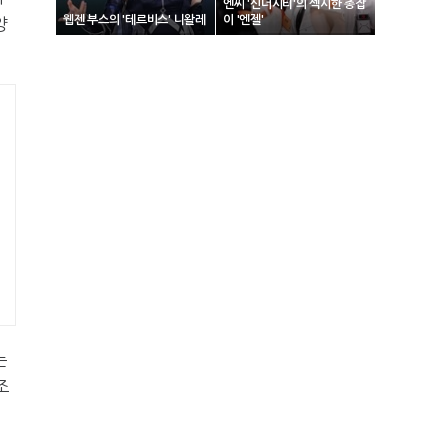
엔씨 '신더시티'의 섹시한 총잡
웹젠 부스의 '테르비스' 니왈레
이 '엔젤'
양
는
조