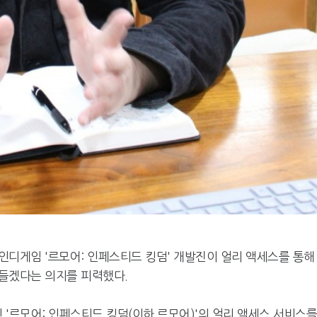
인디게임 '르모어: 인페스티드 킹덤' 개발진이 얼리 액세스를 통해
들겠다는 의지를 피력했다.
 '르모어: 인페스티드 킹덤(이하 르모어)'의 얼리 액세스 서비스를