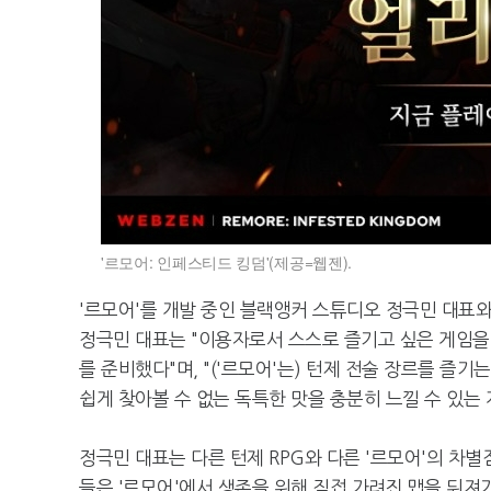
'르모어: 인페스티드 킹덤'(제공=웹젠).
'르모어'를 개발 중인 블랙앵커 스튜디오 정극민 대표와
정극민 대표는 "이용자로서 스스로 즐기고 싶은 게임을
를 준비했다"며, "('르모어'는) 턴제 전술 장르를 즐
쉽게 찾아볼 수 없는 독특한 맛을 충분히 느낄 수 있는
정극민 대표는 다른 턴제 RPG와 다른 '르모어'의 차별
들은 '르모어'에서 생존을 위해 직접 가려진 맵을 뒤져가