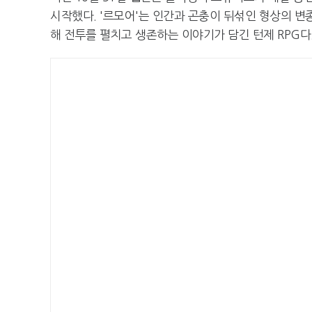
시작했다. '르모어'는 인간과 곤충이 뒤섞인 형상의 변
해 전투를 펼치고 생존하는 이야기가 담긴 턴제 RPG다