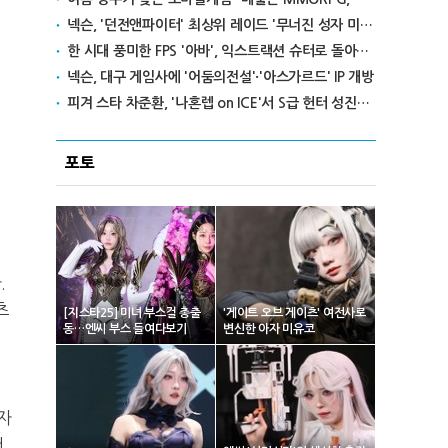
넥슨, '던전앤파이터' 최상위 레이드 '무너진 성자 미카엘라' 업데이트
한 시대 풍미한 FPS '아바', 익스트랙션 슈터로 돌아온다
넥슨, 대구 게임사에 '어둠의전설'·'아스가르드' IP 개방
피겨 스타 차준환, '나혼렙 on ICE'서 S급 헌터 성진우로 변신
포토
.
츠
[지스타25] 미녀 부스걸 총출
'게이트 오브 게이츠' 여전사로
동…엔씨 부스 들여다보기
변신한 아자 미유코
자
서