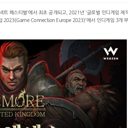
카카오게임즈, 인기 웹툰 '김
엔씨, '아스오라'
커넥트 페스티벌'에서 최초 공개되고, 2021년 '글로벌 인디게임 제
부장' 게임 만든다
로벌 시장 공략
023(Game Connection Europe 2023)'에서 인디게임 3개 
넥써쓰, 원스토어 인수로 흑
서머너즈워, 아프
자전환
환사의 숲' 조성