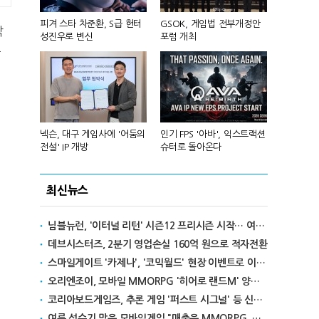
 앞세워 글
피겨 스타 차준환, S급 헌터
GSOK, 게임법 전부개정안
넷마블, 2분기
작
성진우로 변신
포럼 개최
원 기록
부
리카에 '소
넥슨, 대구 게임사에 '어둠의
인기 FPS '아바', 익스트랙션
달리고 헌혈
전설' IP 개방
슈터로 돌아온다
카' 이색 사
최신뉴스
님블뉴런, '이터널 리턴' 시즌12 프리시즌 시작… 여름 테마 스킨도 출시
데브시스터즈, 2분기 영업손실 160억 원으로 적자전환
스마일게이트 '카제나', '코믹월드' 현장 이벤트로 이용자와 만난다
오리엔조이, 모바일 MMORPG '히어로 랜드M' 양대 마켓 출시
코리아보드게임즈, 추론 게임 '퍼스트 시그널' 등 신작 보드게임 4종 출시
여름 성수기 맞은 모바일게임 "매출은 MMORPG, 인기는 캐주얼"