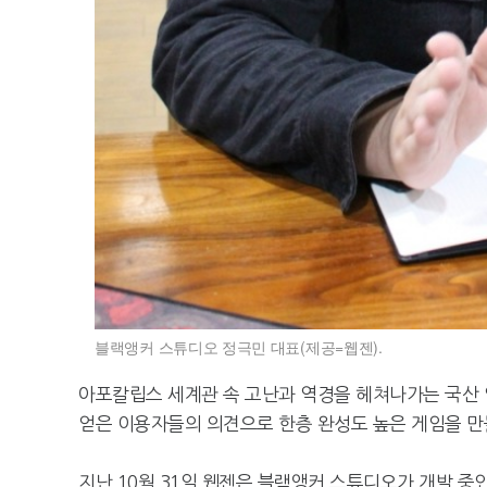
블랙앵커 스튜디오 정극민 대표(제공=웹젠).
아포칼립스 세계관 속 고난과 역경을 헤쳐나가는 국산 
얻은 이용자들의 의견으로 한층 완성도 높은 게임을 만
지난 10월 31일 웹젠은 블랙앵커 스튜디오가 개발 중인