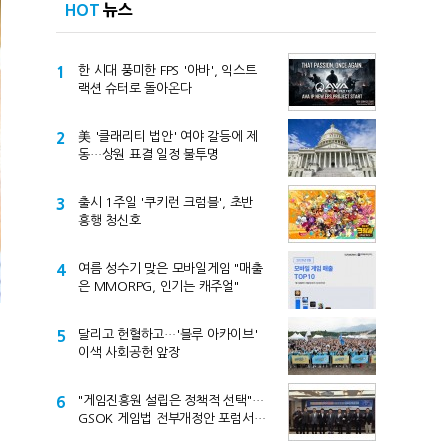
HOT
뉴스
1
한 시대 풍미한 FPS '아바', 익스트
랙션 슈터로 돌아온다
2
美 '클래리티 법안' 여야 갈등에 제
동…상원 표결 일정 불투명
3
출시 1주일 '쿠키런 크럼블', 초반
흥행 청신호
4
여름 성수기 맞은 모바일게임 "매출
은 MMORPG, 인기는 캐주얼"
5
달리고 헌혈하고…'블루 아카이브'
이색 사회공헌 앞장
6
"게임진흥원 설립은 정책적 선택"…
GSOK 게임법 전부개정안 포럼서
제기