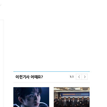
용
이런기사 어때요?
1
/
3