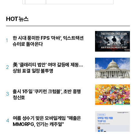
HOT뉴스
한 시대 풍미한 FPS '아바', 익스트랙션
1
슈터로 돌아온다
美 '클래리티 법안' 여야 갈등에 제동…
2
상원 표결 일정 불투명
출시 1주일 '쿠키런 크럼블', 초반 흥행
3
청신호
여름 성수기 맞은 모바일게임 "매출은
4
MMORPG, 인기는 캐주얼"