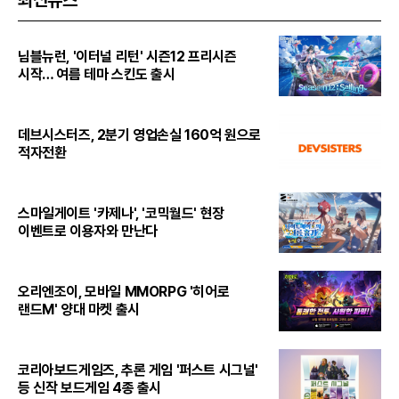
최신뉴스
님블뉴런, '이터널 리턴' 시즌12 프리시즌
시작… 여름 테마 스킨도 출시
데브시스터즈, 2분기 영업손실 160억 원으로
적자전환
스마일게이트 '카제나', '코믹월드' 현장
이벤트로 이용자와 만난다
오리엔조이, 모바일 MMORPG '히어로
랜드M' 양대 마켓 출시
코리아보드게임즈, 추론 게임 '퍼스트 시그널'
등 신작 보드게임 4종 출시