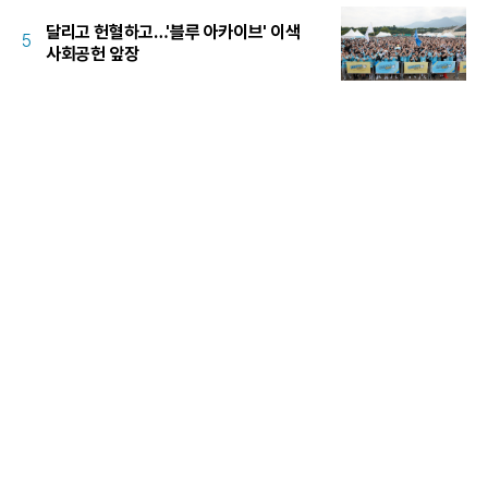
달리고 헌혈하고…'블루 아카이브' 이색
5
사회공헌 앞장