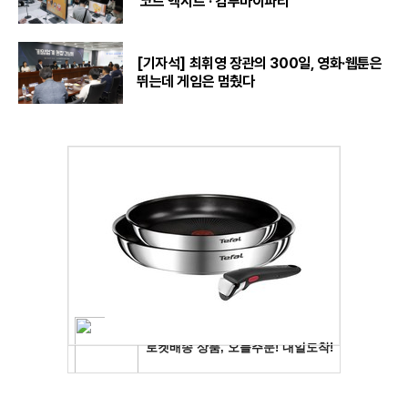
'코드 엑시트'·'컴투마이파티'
[기자석] 최휘영 장관의 300일, 영화·웹툰은
뛰는데 게임은 멈췄다