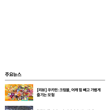
주요뉴스
[리뷰] 쿠키런: 크럼블, 어깨 힘 빼고 가볍게
즐기는 모험