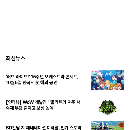
최신뉴스
'러브 라이브!' 15주년 오케스트라 콘서트,
10월5일 한국서 첫 해외 공연
[인터뷰] WoW 개발진 "'울라텍의 저주'서
숙제 부담 줄이고 보상 높여"
SD건담 지 제네레이션 이터널, 인기 스토리