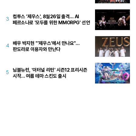
컴투스 '제우스', 8월26일 출격… AI
3
페르소나로 '모두를 위한 MMORPG' 선언
배우 박지현 "'제우스'에서 만나요"…
4
판도라로 이용자와 만난다
님블뉴런, '이터널 리턴' 시즌12 프리시즌
5
시작… 여름 테마 스킨도 출시