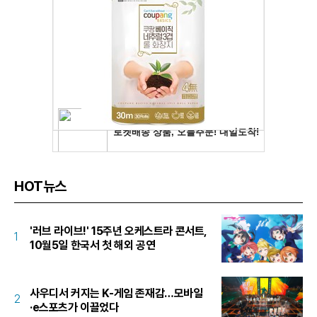
HOT뉴스
'러브 라이브!' 15주년 오케스트라 콘서트,
1
10월5일 한국서 첫 해외 공연
사우디서 커지는 K-게임 존재감…모바일
2
·e스포츠가 이끌었다