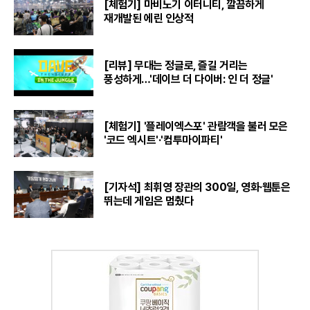
[체험기] 마비노기 이터니티, 깔끔하게
재개발된 에린 인상적
[리뷰] 무대는 정글로, 즐길 거리는
풍성하게…'데이브 더 다이버: 인 더 정글'
[체험기] '플레이엑스포' 관람객을 불러 모은
'코드 엑시트'·'컴투마이파티'
[기자석] 최휘영 장관의 300일, 영화·웹툰은
뛰는데 게임은 멈췄다