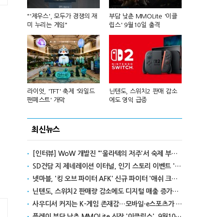
컴'서 신작
"'제우스', 모두가 경쟁의 재
부담 낮춘 MMOLite '이클
피겨 스타 차준
미 누리는 게임"
립스' 9월10일 출격
성진우로 변
년 흑자 전
라이엇, 'TFT' 축제 '와일드
닌텐도, 스위치2 판매 감소
넥슨, 대구 
팬페스트' 개막
에도 영익 급증
전설' IP 개방
최신뉴스
[인터뷰] WoW 개발진 "'울라텍의 저주'서 숙제 부담 줄이고 보상 높여"
SD건담 지 제네레이션 이터널, 인기 스토리 이벤트 '라크로아의 용사' 재개최
넷마블, '킹 오브 파이터 AFK' 신규 파이터 '애쉬 크림존' 업데이트
닌텐도, 스위치2 판매량 감소에도 디지털 매출 증가로 영익 급증
사우디서 커지는 K-게임 존재감…모바일·e스포츠가 이끌었다
플레이 부담 낮춘 MMOLite 신작 '이클립스', 9월10일 출격