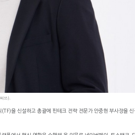
써쓰).
직(TF)을 신설하고 총괄에 핀테크 전략 전문가 안중현 부사장을 신