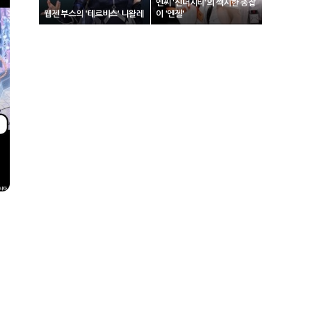
엔씨 '신더시티'의 섹시한 총잡
웹젠 부스의 '테르비스' 니왈레
이 '엔젤'