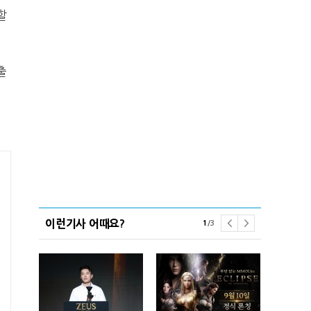
할
출
이런기사 어때요?
1
/
3