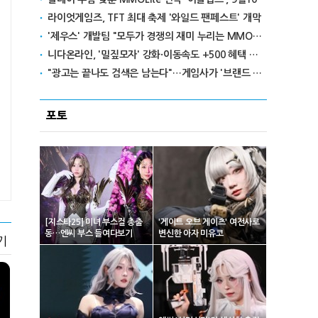
라이엇게임즈, TFT 최대 축제 '와일드 팬페스트' 개막
'제우스' 개발팀 "모두가 경쟁의 재미 누리는 MMORPG로 만들 것"
니다온라인, '밀짚모자' 강화·이동속도 +500 혜택 이벤트 진행
"광고는 끝나도 검색은 남는다"…게임사가 '브랜드 검색량'을 챙기는 이유
포토
[지스타25] 미녀 부스걸 총출
'게이트 오브 게이츠' 여전사로
동…엔씨 부스 들여다보기
변신한 아자 미유코
기