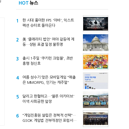
당
HOT
뉴스
1
한 시대 풍미한 FPS '아바', 익스트
랙션 슈터로 돌아온다
2
美 '클래리티 법안' 여야 갈등에 제
동…상원 표결 일정 불투명
3
출시 1주일 '쿠키런 크럼블', 초반
흥행 청신호
4
여름 성수기 맞은 모바일게임 "매출
은 MMORPG, 인기는 캐주얼"
5
달리고 헌혈하고…'블루 아카이브'
이색 사회공헌 앞장
6
"게임진흥원 설립은 정책적 선택"…
GSOK 게임법 전부개정안 포럼서
제기