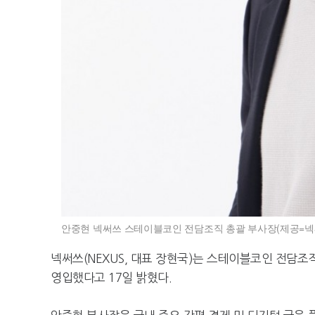
안중현 넥써쓰 스테이블코인 전담조직 총괄 부사장(제공=넥
넥써쓰(NEXUS, 대표 장현국)는 스테이블코인 전담조
영입했다고 17일 밝혔다.