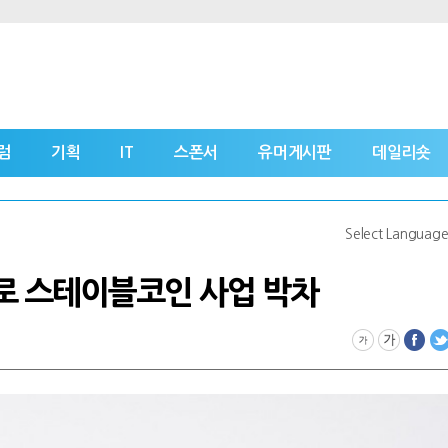
럼
기획
IT
스폰서
유머게시판
데일리숏
Select Languag
로 스테이블코인 사업 박차