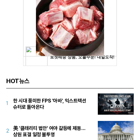
HOT뉴스
한 시대 풍미한 FPS '아바', 익스트랙션
1
슈터로 돌아온다
美 '클래리티 법안' 여야 갈등에 제동…
2
상원 표결 일정 불투명