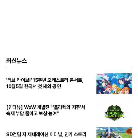
최신뉴스
'러브 라이브!' 15주년 오케스트라 콘서트,
10월5일 한국서 첫 해외 공연
[인터뷰] WoW 개발진 "'울라텍의 저주'서
숙제 부담 줄이고 보상 높여"
SD건담 지 제네레이션 이터널, 인기 스토리