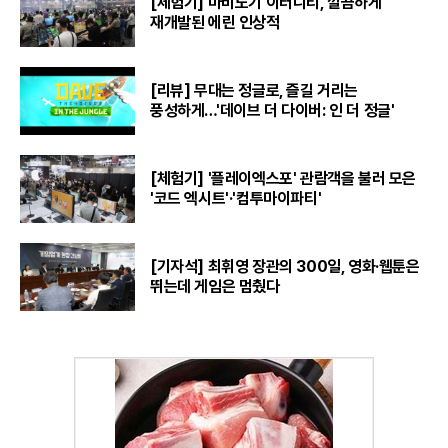
[체험기] 마비노기 이터니티, 깔끔하게
재개발된 에린 인상적
[리뷰] 무대는 정글로, 즐길 거리는
풍성하게…'데이브 더 다이버: 인 더 정글'
[체험기] '플레이엑스포' 관람객을 불러 모은
'코드 엑시트'·'컴투마이파티'
[기자석] 최휘영 장관의 300일, 영화·웹툰은
뛰는데 게임은 멈췄다