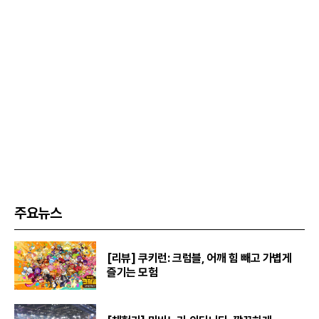
주요뉴스
[리뷰] 쿠키런: 크럼블, 어깨 힘 빼고 가볍게
즐기는 모험