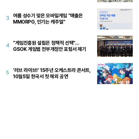
여름 성수기 맞은 모바일게임 "매출은
3
MMORPG, 인기는 캐주얼"
"게임진흥원 설립은 정책적 선택"…
4
GSOK 게임법 전부개정안 포럼서 제기
'러브 라이브!' 15주년 오케스트라 콘서트,
5
10월5일 한국서 첫 해외 공연