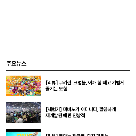
주요뉴스
[리뷰] 쿠키런: 크럼블, 어깨 힘 빼고 가볍게
즐기는 모험
[체험기] 마비노기 이터니티, 깔끔하게
재개발된 에린 인상적