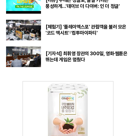
[리뷰] 무대는 정글로, 즐길 거리는
풍성하게…'데이브 더 다이버: 인 더 정글'
[체험기] '플레이엑스포' 관람객을 불러 모은
'코드 엑시트'·'컴투마이파티'
[기자석] 최휘영 장관의 300일, 영화·웹툰은
뛰는데 게임은 멈췄다