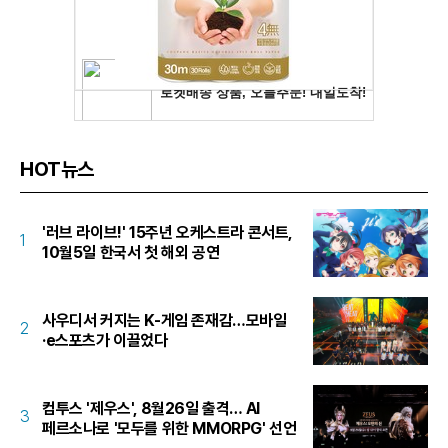
HOT뉴스
'러브 라이브!' 15주년 오케스트라 콘서트,
1
10월5일 한국서 첫 해외 공연
사우디서 커지는 K-게임 존재감…모바일
2
·e스포츠가 이끌었다
컴투스 '제우스', 8월26일 출격… AI
3
페르소나로 '모두를 위한 MMORPG' 선언