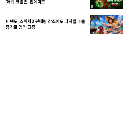
'애쉬 크림존' 업데이트
닌텐도, 스위치2 판매량 감소에도 디지털 매출
증가로 영익 급증