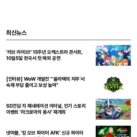
최신뉴스
'러브 라이브!' 15주년 오케스트라 콘서트,
10월5일 한국서 첫 해외 공연
[인터뷰] WoW 개발진 "'울라텍의 저주'서
숙제 부담 줄이고 보상 높여"
SD건담 지 제네레이션 이터널, 인기 스토리
이벤트 '라크로아의 용사' 재개최
넷마블, '킹 오브 파이터 AFK' 신규 파이터