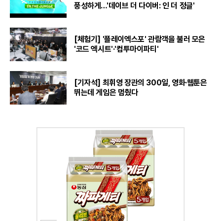
풍성하게…'데이브 더 다이버: 인 더 정글'
[체험기] '플레이엑스포' 관람객을 불러 모은
'코드 엑시트'·'컴투마이파티'
[기자석] 최휘영 장관의 300일, 영화·웹툰은
뛰는데 게임은 멈췄다