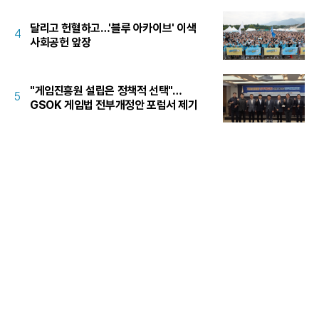
달리고 헌혈하고…'블루 아카이브' 이색
4
사회공헌 앞장
"게임진흥원 설립은 정책적 선택"…
5
GSOK 게임법 전부개정안 포럼서 제기