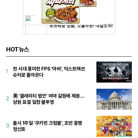
HOT뉴스
한 시대 풍미한 FPS '아바', 익스트랙션
1
슈터로 돌아온다
美 '클래리티 법안' 여야 갈등에 제동…
2
상원 표결 일정 불투명
출시 1주일 '쿠키런 크럼블', 초반 흥행
3
청신호