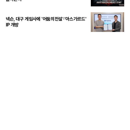
넥슨, 대구 게임사에 '어둠의전설'·'아스가르드'
IP 개방