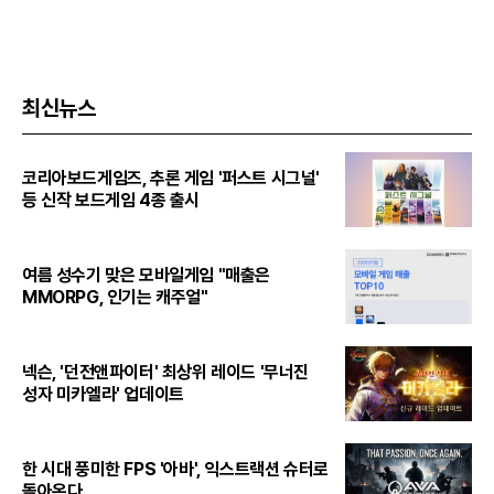
최신뉴스
코리아보드게임즈, 추론 게임 '퍼스트 시그널'
등 신작 보드게임 4종 출시
여름 성수기 맞은 모바일게임 "매출은
MMORPG, 인기는 캐주얼"
넥슨, '던전앤파이터' 최상위 레이드 '무너진
성자 미카엘라' 업데이트
한 시대 풍미한 FPS '아바', 익스트랙션 슈터로
돌아온다