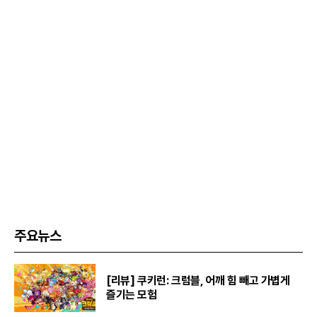
주요뉴스
[리뷰] 쿠키런: 크럼블, 어깨 힘 빼고 가볍게
즐기는 모험