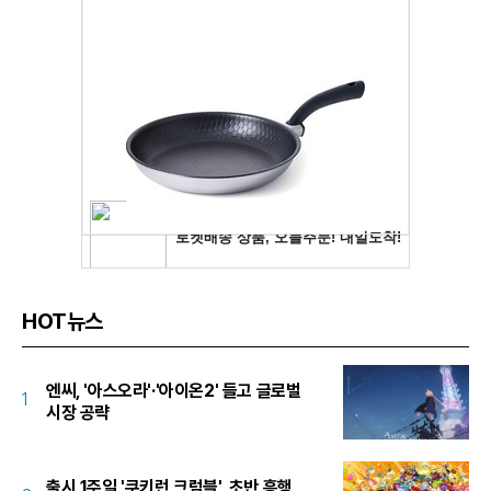
HOT뉴스
엔씨, '아스오라'·'아이온2' 들고 글로벌
1
시장 공략
출시 1주일 '쿠키런 크럼블', 초반 흥행