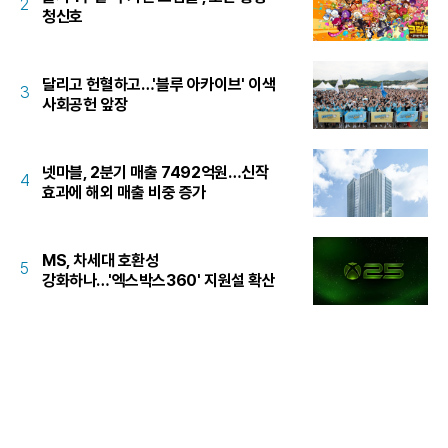
2
청신호
달리고 헌혈하고…'블루 아카이브' 이색
3
사회공헌 앞장
넷마블, 2분기 매출 7492억원…신작
4
효과에 해외 매출 비중 증가
MS, 차세대 호환성
5
강화하나…'엑스박스360' 지원설 확산