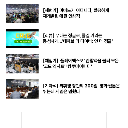
[체험기] 마비노기 이터니티, 깔끔하게
재개발된 에린 인상적
[리뷰] 무대는 정글로, 즐길 거리는
풍성하게…'데이브 더 다이버: 인 더 정글'
[체험기] '플레이엑스포' 관람객을 불러 모은
'코드 엑시트'·'컴투마이파티'
[기자석] 최휘영 장관의 300일, 영화·웹툰은
뛰는데 게임은 멈췄다