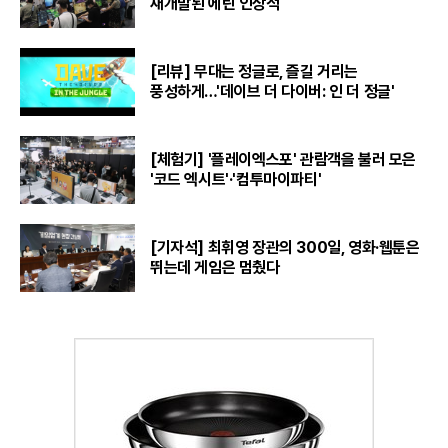
재개발된 에린 인상적
[리뷰] 무대는 정글로, 즐길 거리는
풍성하게…'데이브 더 다이버: 인 더 정글'
[체험기] '플레이엑스포' 관람객을 불러 모은
'코드 엑시트'·'컴투마이파티'
[기자석] 최휘영 장관의 300일, 영화·웹툰은
뛰는데 게임은 멈췄다