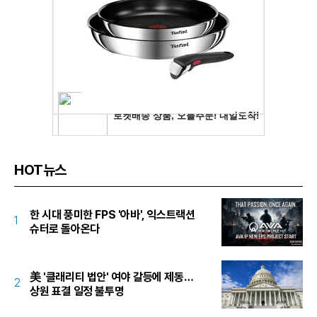
HOT뉴스
한 시대 풍미한 FPS '아바', 익스트랙션
1
슈터로 돌아온다
美 '클래리티 법안' 여야 갈등에 제동…
2
상원 표결 일정 불투명