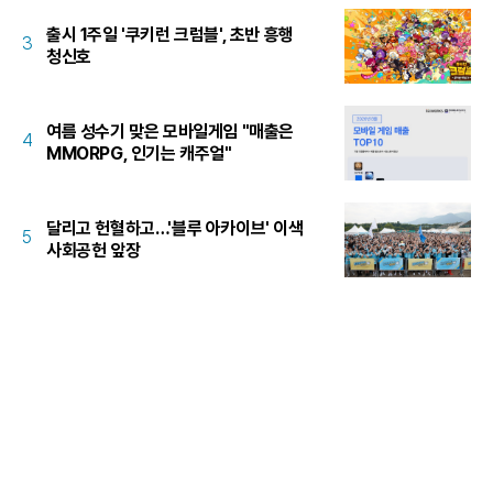
출시 1주일 '쿠키런 크럼블', 초반 흥행
3
청신호
여름 성수기 맞은 모바일게임 "매출은
4
MMORPG, 인기는 캐주얼"
달리고 헌혈하고…'블루 아카이브' 이색
5
사회공헌 앞장