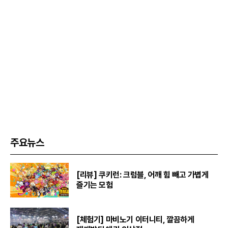
주요뉴스
[리뷰] 쿠키런: 크럼블, 어깨 힘 빼고 가볍게
즐기는 모험
[체험기] 마비노기 이터니티, 깔끔하게