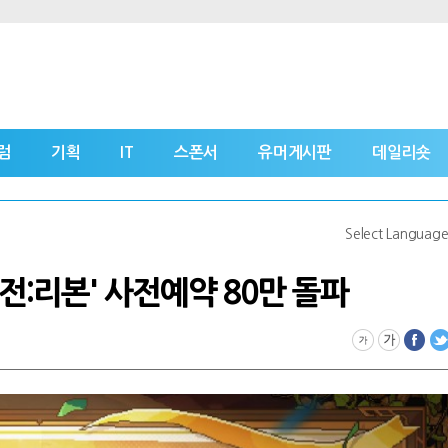
럼
기획
IT
스폰서
유머게시판
데일리숏
Select Languag
전:리본' 사전예약 80만 돌파