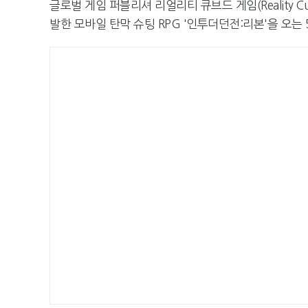
글로벌 게임 퍼블리셔 리얼리티 큐브드 게임(Reality C
발한 모바일 탄막 슈팅 RPG '인투더던전:리본'을 오는