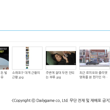
돈 빌
소래포구 대게 근황의
주변에 절대 두면 안되
최근 로미오와 줄리엣
이유
근황.jpg
는 부류.jpg
영화를 본 한가인 아들
반응.jpg
<Copyright ⓒ Dailygame co, Ltd. 무단 전재 및 재배포 금지