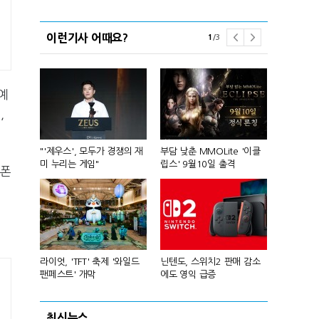
이런기사 어때요?
1
/
3
예
,
컴'서 신작
"'제우스', 모두가 경쟁의 재
부담 낮춘 MMOLite '이클
피겨 스타 차준
미 누리는 게임"
립스' 9월10일 출격
성진우로 변
이폰
년 흑자 전
라이엇, 'TFT' 축제 '와일드
닌텐도, 스위치2 판매 감소
넥슨, 대구 
팬페스트' 개막
에도 영익 급증
전설' IP 개방
최신뉴스