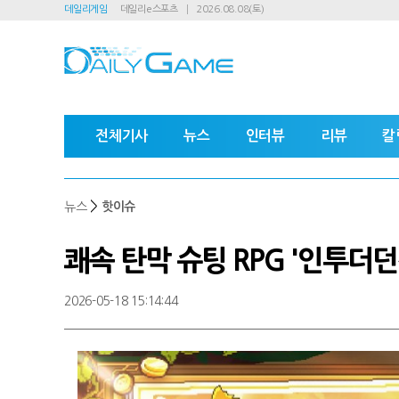
데일리게임
데일리e스포츠
2026.08.08(토)
전체기사
뉴스
인터뷰
리뷰
칼
>
뉴스
핫이슈
쾌속 탄막 슈팅 RPG '인투더던
2026-05-18 15:14:44