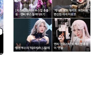
[지스타25] 미녀 부스걸 총출
'게이트 오브 게이츠' 여전사로
동…엔씨 부스 들여다보기
변신한 아자 미유코
엔씨 '신더시티'의 섹시한 총잡
웹젠 부스의 '테르비스' 니왈레
이 '엔젤'