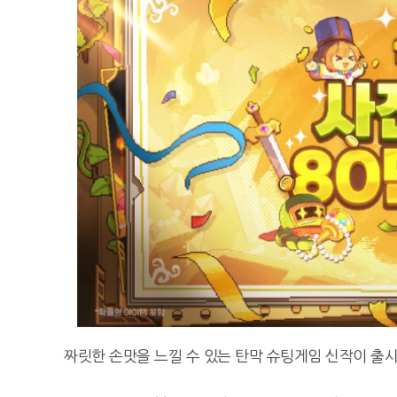
짜릿한 손맛을 느낄 수 있는 탄막 슈팅게임 신작이 출