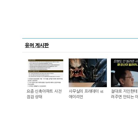
유머 게시판
요즘 신축아파트 사전
사무실의 프레데터 vs
절대로 지인한테 
점검 상태
에이리언
려주면 안되는 