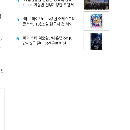
4
GSOK 게임법 전부개정안 포럼서
전
제기
직
5
'러브 라이브!' 15주년 오케스트라
콘서트, 10월5일 한국서 첫 해외 공
연
6
피겨 스타 차준환, '나혼렙 on IC
차
E'서 S급 헌터 성진우로 변신
마
맞