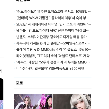
'러브 라이브!' 15주년 오케스트라 콘서트, 10월5일 한국서 첫 해외 공연
[인터뷰] WoW 개발진 "'울라텍의 저주'서 숙제 부담 줄이고 보상 높여"
SD건담 지 제네레이션 이터널, 인기 스토리 이벤트 '라크로아의 용사' 재개최
넷마블, '킹 오브 파이터 AFK' 신규 파이터 '애쉬 크림존' 업데이트
닌텐도, 스위치2 판매량 감소에도 디지털 매출 증가로 영익 급증
사우디서 커지는 K-게임 존재감…모바일·e스포츠가 이끌었다
플레이 부담 낮춘 MMOLite 신작 '이클립스', 9월10일 출격
라이엇게임즈, TFT 최대 축제 '와일드 팬페스트' 개막
'제우스' 개발팀 "모두가 경쟁의 재미 누리는 MMORPG로 만들 것"
니다온라인, '밀짚모자' 강화·이동속도 +500 혜택 이벤트 진행
기
포토