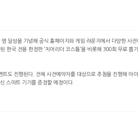
만 명 달성을 기념해 공식 홈페이지와 게임 라운지에서 다양한 사전
 한국 전용 한정판 ‘치어리더 코스튬’을 비롯해 300회 무료 뽑기
넷마블, 2분기 매출 7492억
크래프톤, '게임스
원 기록
5종 공개
이벤트도 진행된다. 전체 사전예약자를 대상으로 추첨을 진행해 아
 최신 스마트 기기를 증정할 예정이다.
달리고 헌혈하고…'블루아
카카오게임즈, 내
카' 이색 사회공헌
환 자신