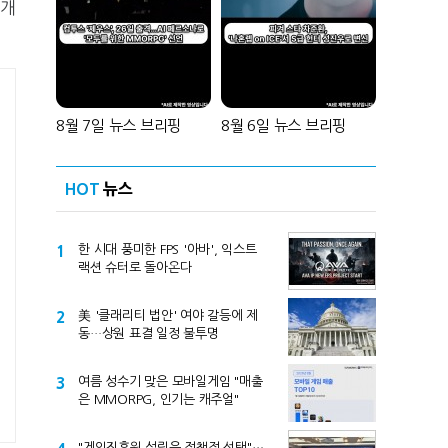
 개
8월 7일 뉴스 브리핑
8월 6일 뉴스 브리핑
HOT
뉴스
1
한 시대 풍미한 FPS '아바', 익스트
랙션 슈터로 돌아온다
2
美 '클래리티 법안' 여야 갈등에 제
동…상원 표결 일정 불투명
3
여름 성수기 맞은 모바일게임 "매출
은 MMORPG, 인기는 캐주얼"
"게임진흥원 설립은 정책적 선택"…