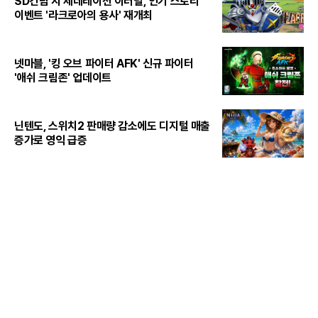
SD건담 지 제네레이션 이터널, 인기 스토리
이벤트 '라크로아의 용사' 재개최
넷마블, '킹 오브 파이터 AFK' 신규 파이터
'애쉬 크림존' 업데이트
닌텐도, 스위치2 판매량 감소에도 디지털 매출
증가로 영익 급증