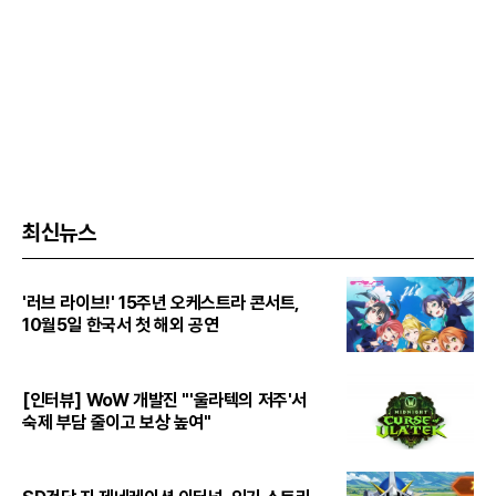
최신뉴스
'러브 라이브!' 15주년 오케스트라 콘서트,
10월5일 한국서 첫 해외 공연
[인터뷰] WoW 개발진 "'울라텍의 저주'서
숙제 부담 줄이고 보상 높여"