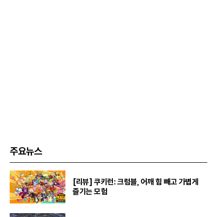
주요뉴스
[리뷰] 쿠키런: 크럼블, 어깨 힘 빼고 가볍게
즐기는 모험