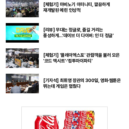
[체험기] 마비노기 이터니티, 깔끔하게
재개발된 에린 인상적
[리뷰] 무대는 정글로, 즐길 거리는
풍성하게…'데이브 더 다이버: 인 더 정글'
[체험기] '플레이엑스포' 관람객을 불러 모은
'코드 엑시트'·'컴투마이파티'
[기자석] 최휘영 장관의 300일, 영화·웹툰은
뛰는데 게임은 멈췄다