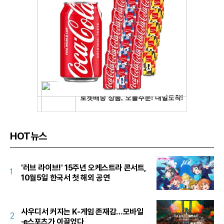
HOT뉴스
'러브 라이브!' 15주년 오케스트라 콘서트,
1
10월5일 한국서 첫 해외 공연
사우디서 커지는 K-게임 존재감…모바일
2
·e스포츠가 이끌었다