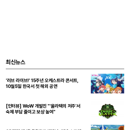
최신뉴스
'러브 라이브!' 15주년 오케스트라 콘서트,
10월5일 한국서 첫 해외 공연
[인터뷰] WoW 개발진 "'울라텍의 저주'서
숙제 부담 줄이고 보상 높여"