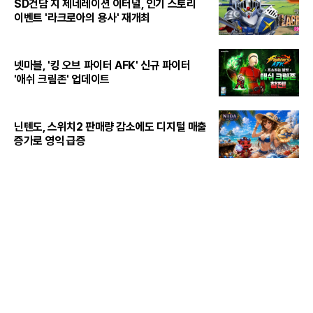
SD건담 지 제네레이션 이터널, 인기 스토리
이벤트 '라크로아의 용사' 재개최
넷마블, '킹 오브 파이터 AFK' 신규 파이터
'애쉬 크림존' 업데이트
닌텐도, 스위치2 판매량 감소에도 디지털 매출
증가로 영익 급증