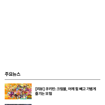
주요뉴스
[리뷰] 쿠키런: 크럼블, 어깨 힘 빼고 가볍게
즐기는 모험