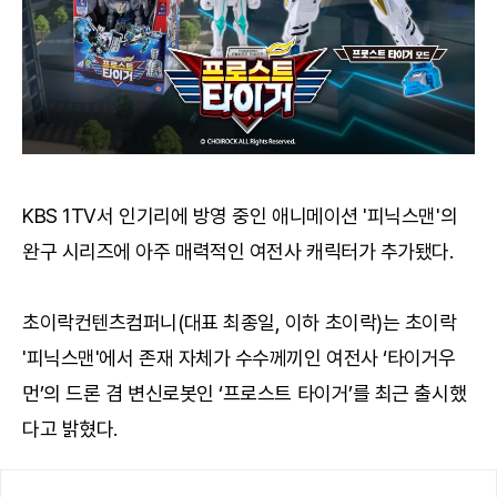
KBS 1TV서 인기리에 방영 중인 애니메이션 '피닉스맨'의
완구 시리즈에 아주 매력적인 여전사 캐릭터가 추가됐다.
초이락컨텐츠컴퍼니(대표 최종일, 이하 초이락)는 초이락
'피닉스맨'에서 존재 자체가 수수께끼인 여전사 ‘타이거우
먼’의 드론 겸 변신로봇인 ‘프로스트 타이거’를 최근 출시했
다고 밝혔다.