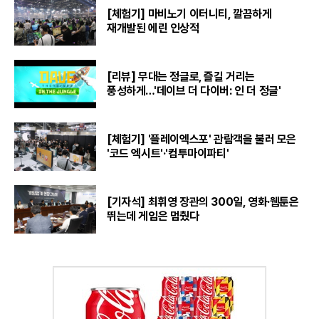
[체험기] 마비노기 이터니티, 깔끔하게
재개발된 에린 인상적
[리뷰] 무대는 정글로, 즐길 거리는
풍성하게…'데이브 더 다이버: 인 더 정글'
[체험기] '플레이엑스포' 관람객을 불러 모은
'코드 엑시트'·'컴투마이파티'
[기자석] 최휘영 장관의 300일, 영화·웹툰은
뛰는데 게임은 멈췄다