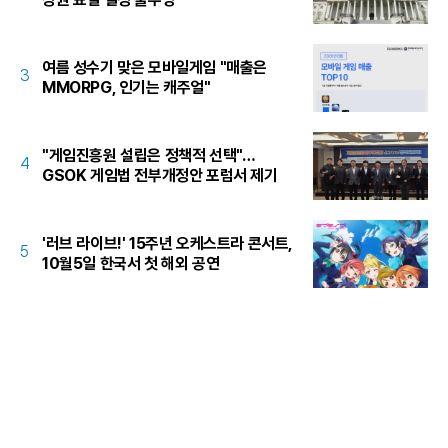
여름 성수기 맞은 모바일게임 "매출은
3
MMORPG, 인기는 캐주얼"
"게임진흥원 설립은 정책적 선택"…
4
GSOK 게임법 전부개정안 포럼서 제기
'러브 라이브!' 15주년 오케스트라 콘서트,
5
10월5일 한국서 첫 해외 공연