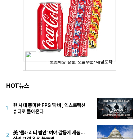
HOT뉴스
한 시대 풍미한 FPS '아바', 익스트랙션
1
슈터로 돌아온다
美 '클래리티 법안' 여야 갈등에 제동…
2
상원 표결 일정 불투명