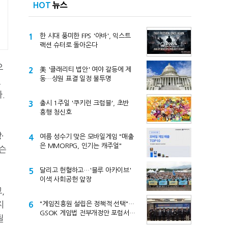
HOT
뉴스
1
한 시대 풍미한 FPS '아바', 익스트
랙션 슈터로 돌아온다
으
2
美 '클래리티 법안' 여야 갈등에 제
동…상원 표결 일정 불투명
인
.
3
출시 1주일 '쿠키런 크럼블', 초반
흥행 청신호
∙
4
여름 성수기 맞은 모바일게임 "매출
은 MMORPG, 인기는 캐주얼"
슨
5
달리고 헌혈하고…'블루 아카이브'
이색 사회공헌 앞장
,
지
6
"게임진흥원 설립은 정책적 선택"…
GSOK 게임법 전부개정안 포럼서
될
제기