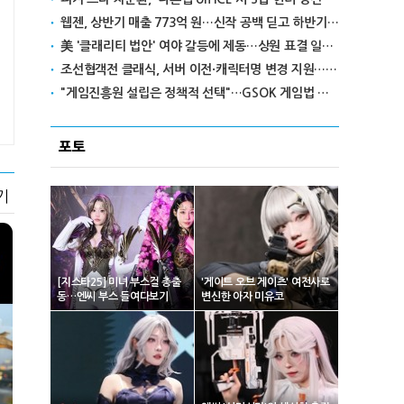
웹젠, 상반기 매출 773억 원…신작 공백 딛고 하반기 반전 노린다
美 '클래리티 법안' 여야 갈등에 제동…상원 표결 일정 불투명
조선협객전 클래식, 서버 이전·캐릭터명 변경 지원…'역질의 들판' 콘텐츠 확장
"게임진흥원 설립은 정책적 선택"…GSOK 게임법 전부개정안 포럼서 제기
포토
기
[지스타25] 미녀 부스걸 총출
'게이트 오브 게이츠' 여전사로
동…엔씨 부스 들여다보기
변신한 아자 미유코