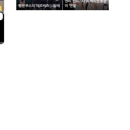
엔씨 '신더시티'의 섹시한 총잡
웹젠 부스의 '테르비스' 니왈레
이 '엔젤'