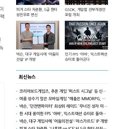
이
 앞세워 글
피겨 스타 차준환, S급 헌터
GSOK, 게임법 전부개정안
넷마블, 2분기
성진우로 변신
포럼 개최
원 기록
폰팩
엔
%
리카에 '소
넥슨, 대구 게임사에 '어둠의
인기 FPS '아바', 익스트랙션
달리고 헌혈
전설' IP 개방
슈터로 돌아온다
카' 이색 사
최신뉴스
코리아보드게임즈, 추론 게임 '퍼스트 시그널' 등 신작 보드게임 4종 출시
여름 성수기 맞은 모바일게임 "매출은 MMORPG, 인기는 캐주얼"
넥슨, '던전앤파이터' 최상위 레이드 '무너진 성자 미카엘라' 업데이트
한 시대 풍미한 FPS '아바', 익스트랙션 슈터로 돌아온다
넥슨, 대구 게임사에 '어둠의전설'·'아스가르드' IP 개방
피겨 스타 차준환, '나혼렙 on ICE'서 S급 헌터 성진우로 변신