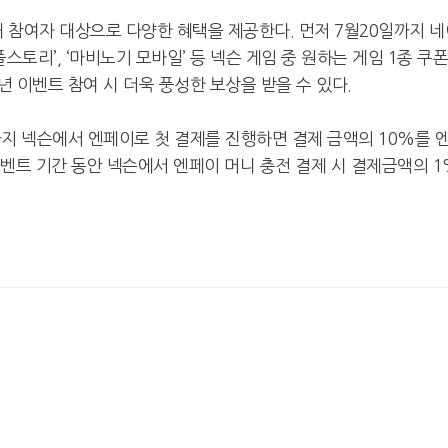
해 참여자 대상으로 다양한 혜택을 제공한다. 먼저 7월20일까지 네
카카오게임즈, 인기 웹툰 '김
엔씨, '아스오라'
부장' 게임 만든다
로벌 시장 공략
플스토리’, ‘마비노기 모바일’ 등 넥슨 게임 중 원하는 게임 1종 쿠
주년 이벤트 참여 시 더욱 풍성한 보상을 받을 수 있다.
일까지 넥슨에서 엔페이로 첫 결제를 진행하면 결제 금액의 10%를 
이벤트 기간 동안 넥슨에서 엔페이 머니 충전 결제 시 결제금액의 1
넥써쓰, 원스토어 인수로 흑
서머너즈워, 아프
자전환
환사의 숲' 조성