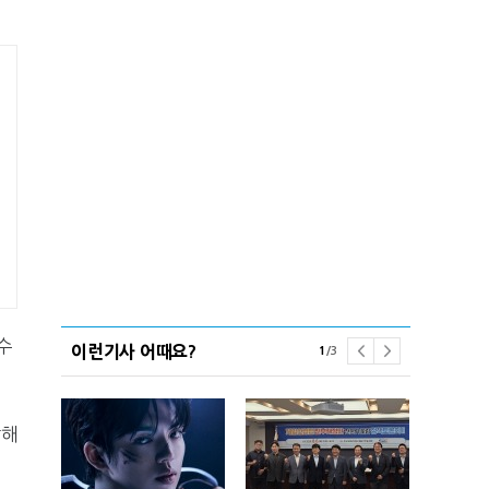
수
이런기사 어때요?
1
/
3
합해