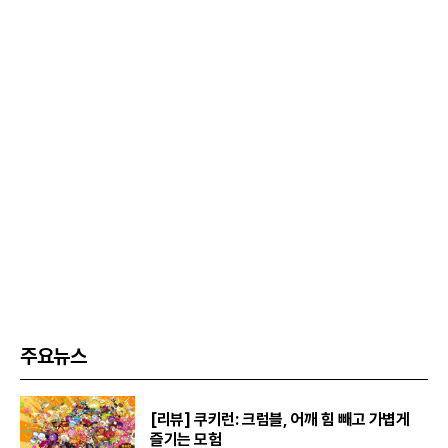
주요뉴스
[리뷰] 쿠키런: 크럼블, 어깨 힘 빼고 가볍게
즐기는 모험