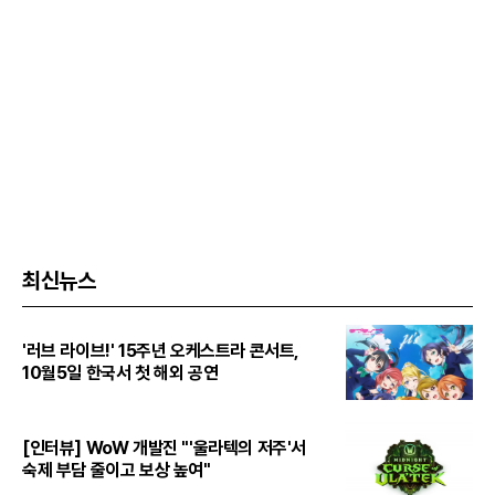
최신뉴스
'러브 라이브!' 15주년 오케스트라 콘서트,
10월5일 한국서 첫 해외 공연
[인터뷰] WoW 개발진 "'울라텍의 저주'서
숙제 부담 줄이고 보상 높여"