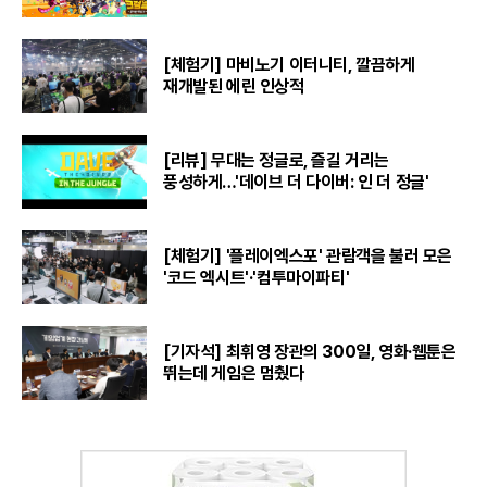
[체험기] 마비노기 이터니티, 깔끔하게
재개발된 에린 인상적
[리뷰] 무대는 정글로, 즐길 거리는
풍성하게…'데이브 더 다이버: 인 더 정글'
[체험기] '플레이엑스포' 관람객을 불러 모은
'코드 엑시트'·'컴투마이파티'
[기자석] 최휘영 장관의 300일, 영화·웹툰은
뛰는데 게임은 멈췄다