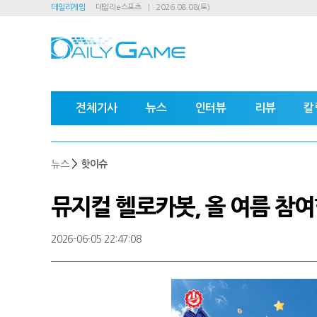
데일리게임
데일리e스포츠
2026.08.08(토)
전체기사
뉴스
인터뷰
리뷰
칼
>
뉴스
핫이슈
뮤지컬 헬로카봇, 올 여름 참
2026-06-05 22:47:08