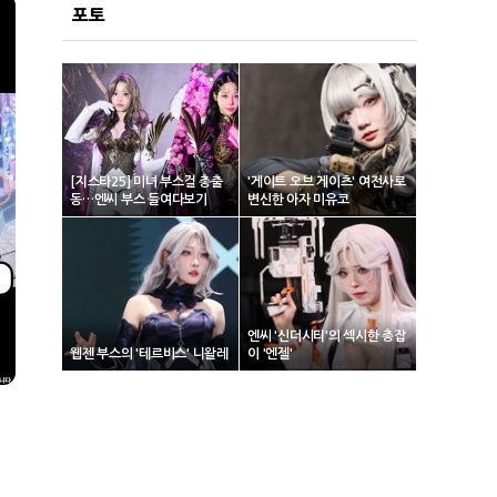
포토
[지스타25] 미녀 부스걸 총출
'게이트 오브 게이츠' 여전사로
동…엔씨 부스 들여다보기
변신한 아자 미유코
엔씨 '신더시티'의 섹시한 총잡
웹젠 부스의 '테르비스' 니왈레
이 '엔젤'