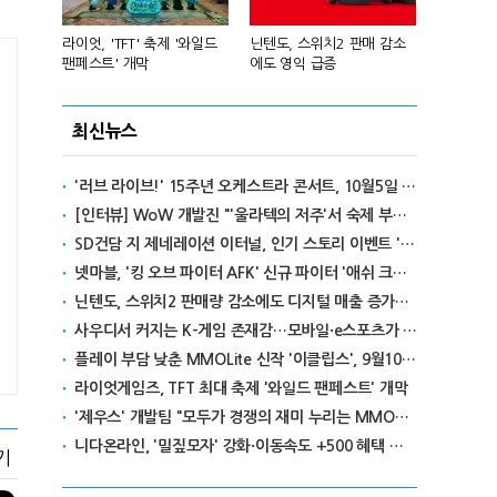
년 흑자 전
라이엇, 'TFT' 축제 '와일드
닌텐도, 스위치2 판매 감소
넥슨, 대구 
팬페스트' 개막
에도 영익 급증
전설' IP 개방
최신뉴스
'러브 라이브!' 15주년 오케스트라 콘서트, 10월5일 한국서 첫 해외 공연
[인터뷰] WoW 개발진 "'울라텍의 저주'서 숙제 부담 줄이고 보상 높여"
SD건담 지 제네레이션 이터널, 인기 스토리 이벤트 '라크로아의 용사' 재개최
넷마블, '킹 오브 파이터 AFK' 신규 파이터 '애쉬 크림존' 업데이트
닌텐도, 스위치2 판매량 감소에도 디지털 매출 증가로 영익 급증
사우디서 커지는 K-게임 존재감…모바일·e스포츠가 이끌었다
플레이 부담 낮춘 MMOLite 신작 '이클립스', 9월10일 출격
라이엇게임즈, TFT 최대 축제 '와일드 팬페스트' 개막
'제우스' 개발팀 "모두가 경쟁의 재미 누리는 MMORPG로 만들 것"
니다온라인, '밀짚모자' 강화·이동속도 +500 혜택 이벤트 진행
기