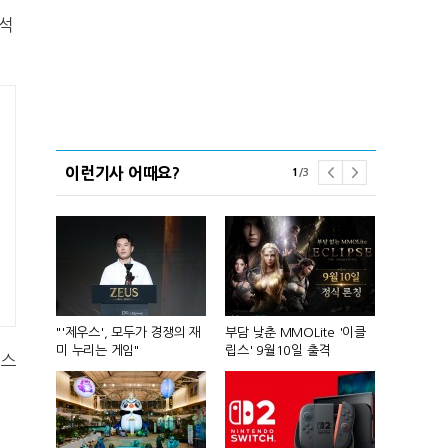
좌석
이런기사 어때요?
1
/
3
컴'서 신작
"'제우스', 모두가 경쟁의 재
부담 낮춘 MMOLite '이클
피겨 스타 차준
미 누리는 게임"
립스' 9월10일 출격
성진우로 변
 스