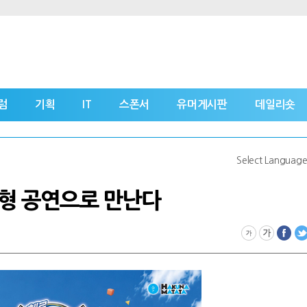
럼
기획
IT
스폰서
유머게시판
데일리숏
Select Languag
여형 공연으로 만난다