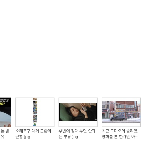
돈 빌
소래포구 대게 근황의
주변에 절대 두면 안되
최근 로미오와 줄리엣
이유
근황.jpg
는 부류.jpg
영화를 본 한가인 아들