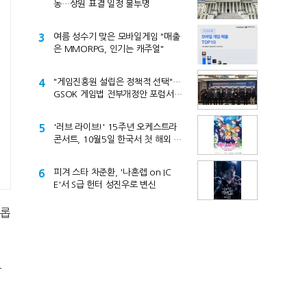
동…상원 표결 일정 불투명
3
여름 성수기 맞은 모바일게임 "매출
은 MMORPG, 인기는 캐주얼"
4
"게임진흥원 설립은 정책적 선택"…
GSOK 게임법 전부개정안 포럼서
제기
5
'러브 라이브!' 15주년 오케스트라
콘서트, 10월5일 한국서 첫 해외 공
연
6
피겨 스타 차준환, '나혼렙 on IC
E'서 S급 헌터 성진우로 변신
새롭
공