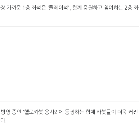
장 가까운 1층 좌석은 '플레이석', 함께 응원하고 참여하는 2층 
넷마블, 2분기 매출 7492억
크래프톤, '게임스
원 기록
5종 공개
 방영 중인 '헬로카봇 용사2'에 등장하는 합체 카봇들이 더욱 커진
다.