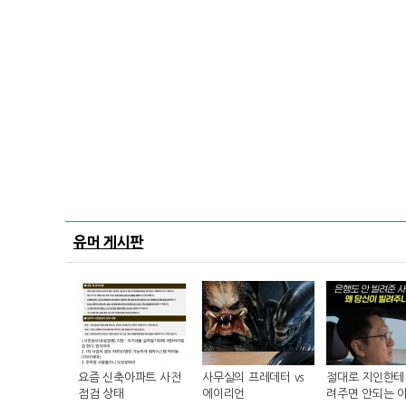
유머 게시판
요즘 신축아파트 사전
사무실의 프레데터 vs
절대로 지인한테 
점검 상태
에이리언
려주면 안되는 