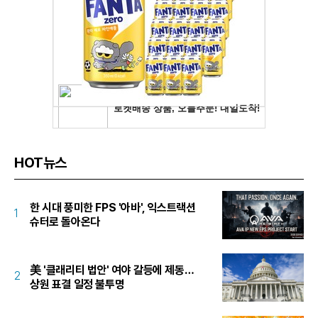
HOT뉴스
한 시대 풍미한 FPS '아바', 익스트랙션
1
슈터로 돌아온다
美 '클래리티 법안' 여야 갈등에 제동…
2
상원 표결 일정 불투명