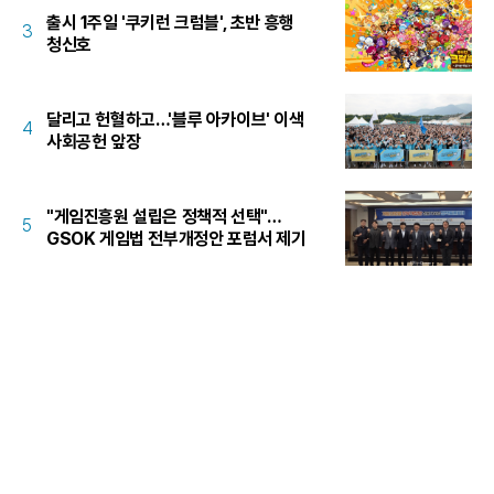
출시 1주일 '쿠키런 크럼블', 초반 흥행
3
청신호
달리고 헌혈하고…'블루 아카이브' 이색
4
사회공헌 앞장
"게임진흥원 설립은 정책적 선택"…
5
GSOK 게임법 전부개정안 포럼서 제기