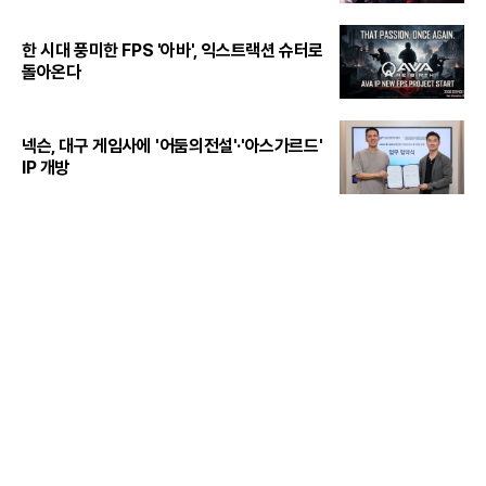
한 시대 풍미한 FPS '아바', 익스트랙션 슈터로
돌아온다
넥슨, 대구 게임사에 '어둠의전설'·'아스가르드'
IP 개방