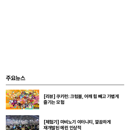
주요뉴스
[리뷰] 쿠키런: 크럼블, 어깨 힘 빼고 가볍게
즐기는 모험
[체험기] 마비노기 이터니티, 깔끔하게
재개발된 에린 인상적