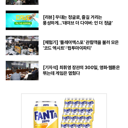
[리뷰] 무대는 정글로, 즐길 거리는
풍성하게…'데이브 더 다이버: 인 더 정글'
[체험기] '플레이엑스포' 관람객을 불러 모은
'코드 엑시트'·'컴투마이파티'
[기자석] 최휘영 장관의 300일, 영화·웹툰은
뛰는데 게임은 멈췄다