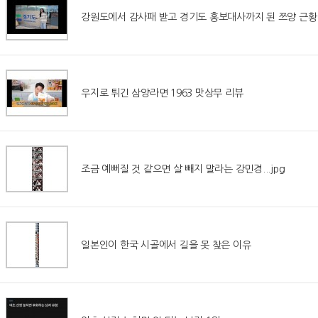
강원도에서 감사패 받고 경기도 홍보대사까지 된 쯔양 근황
우지로 튀긴 삼양라면 1963 맛상무 리뷰
조금 예뻐질 것 같으면 살 빼지 말라는 강민경...jpg
일본인이 한국 시골에서 길을 못 찾은 이유