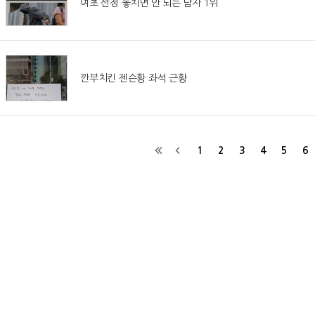
여초 선정 놓치면 안 되는 남자 1위
깐부치킨 젠슨황 좌석 근황
1
2
3
4
5
6