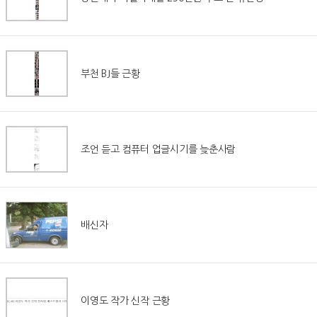
부천 BJ들 근황
조언 듣고 컴퓨터 업글시기를 늦춘사람
배신자
이영도 작가 신작 근황