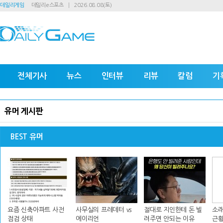
데일리게임
데일리e스포츠
2026.08.08(토)
전체기사
뉴스
인터뷰
리뷰
칼럼
기
유머 게시판
BEST 유머
요즘 신축아파트 사전
사무실의 프레데터 vs
절대로 지인한테 돈 빌
소래
점검 상태
에이리언
려주면 안되는 이유
근황