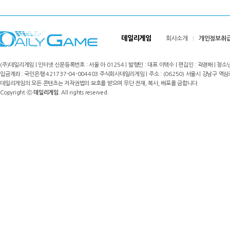
데일리게임
회사소개
개인정보취
(주)데일리게임 | 인터넷 신문등록번호 : 서울 아 01254 | 발행인 : 대표 이택수 | 편집인 : 곽경배 | 청소년
입금계좌 : 국민은행 421737-04-004403 주식회사데일리게임 | 주소 : (06250) 서울시 강남구 역삼로8길 17,
데일리게임의 모든 콘텐츠는 저작권법의 보호를 받으며 무단 전재, 복사, 배포를 금합니다.
Copyright ⓒ
데일리게임
. All rights reserved.