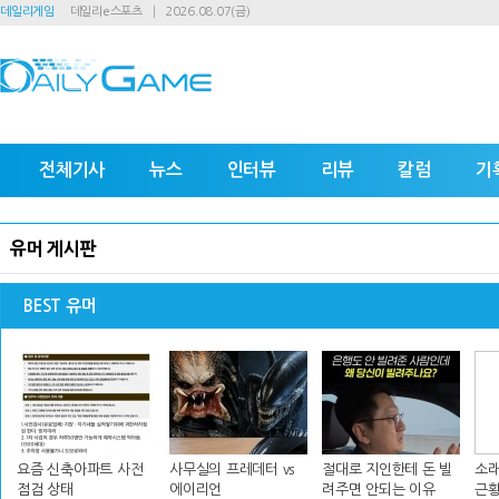
데일리게임
데일리e스포츠
2026.08.07(금)
전체기사
뉴스
인터뷰
리뷰
칼럼
기
유머 게시판
BEST 유머
요즘 신축아파트 사전
사무실의 프레데터 vs
절대로 지인한테 돈 빌
소래
점검 상태
에이리언
려주면 안되는 이유
근황