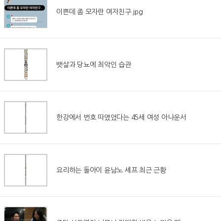
이쁜데 좀 모자란 여자친구.jpg
뱃살과 당뇨에 최악인 습관
한강에서 번호 따였었다는 45세 여성 아나운서
요리하는 돌아이 윤남노 셰프 최근 근황