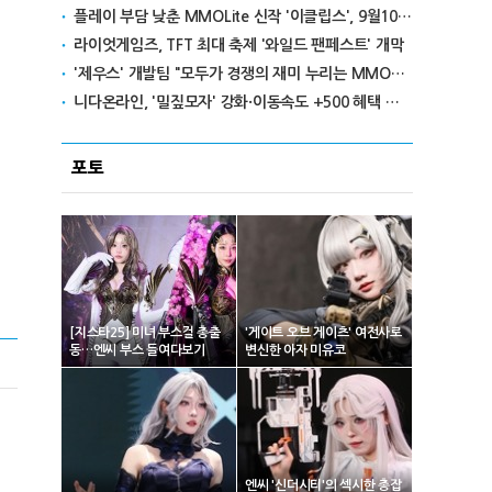
플레이 부담 낮춘 MMOLite 신작 '이클립스', 9월10일 출격
라이엇게임즈, TFT 최대 축제 '와일드 팬페스트' 개막
'제우스' 개발팀 "모두가 경쟁의 재미 누리는 MMORPG로 만들 것"
니다온라인, '밀짚모자' 강화·이동속도 +500 혜택 이벤트 진행
포토
[지스타25] 미녀 부스걸 총출
'게이트 오브 게이츠' 여전사로
동…엔씨 부스 들여다보기
변신한 아자 미유코
엔씨 '신더시티'의 섹시한 총잡