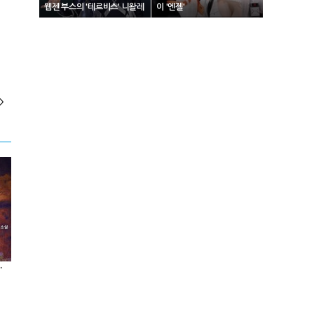
웹젠 부스의 '테르비스' 니왈레
이 '엔젤'
>
하다] 25화