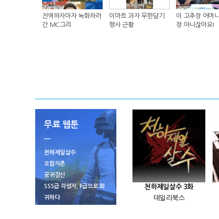
전역하자마자 녹화하러
이마트 과자 무한담기
이 고추장 어머니
간 MC그리
행사 근황
장 아니잖아요!
무료 웹툰
천하제일살수
오합지존
궁귀검신
SSS급 각성자, F급으로 회
천하제일살수 3화
귀하다
데일리북스