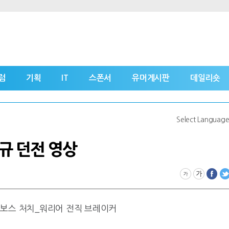
럼
기획
IT
스폰서
유머게시판
데일리숏
Select Languag
규 던전 영상
 보스 처치_워리어 전직 브레이커