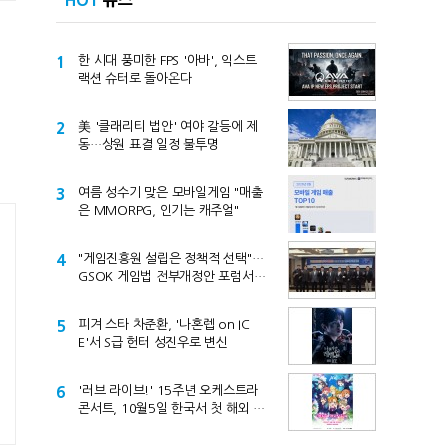
HOT
뉴스
1
한 시대 풍미한 FPS '아바', 익스트
랙션 슈터로 돌아온다
2
美 '클래리티 법안' 여야 갈등에 제
동…상원 표결 일정 불투명
3
여름 성수기 맞은 모바일게임 "매출
은 MMORPG, 인기는 캐주얼"
4
"게임진흥원 설립은 정책적 선택"…
GSOK 게임법 전부개정안 포럼서
제기
5
피겨 스타 차준환, '나혼렙 on IC
E'서 S급 헌터 성진우로 변신
6
'러브 라이브!' 15주년 오케스트라
콘서트, 10월5일 한국서 첫 해외 공
연