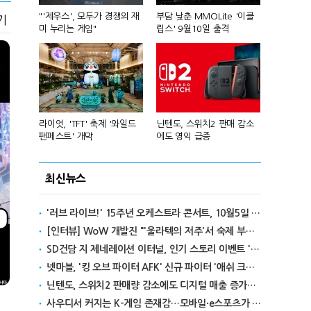
컴'서 신작
"'제우스', 모두가 경쟁의 재
부담 낮춘 MMOLite '이클
피겨 스타 차준
기
미 누리는 게임"
립스' 9월10일 출격
성진우로 변
년 흑자 전
라이엇, 'TFT' 축제 '와일드
닌텐도, 스위치2 판매 감소
넥슨, 대구 
팬페스트' 개막
에도 영익 급증
전설' IP 개방
최신뉴스
'러브 라이브!' 15주년 오케스트라 콘서트, 10월5일 한국서 첫 해외 공연
[인터뷰] WoW 개발진 "'울라텍의 저주'서 숙제 부담 줄이고 보상 높여"
SD건담 지 제네레이션 이터널, 인기 스토리 이벤트 '라크로아의 용사' 재개최
넷마블, '킹 오브 파이터 AFK' 신규 파이터 '애쉬 크림존' 업데이트
닌텐도, 스위치2 판매량 감소에도 디지털 매출 증가로 영익 급증
사우디서 커지는 K-게임 존재감…모바일·e스포츠가 이끌었다