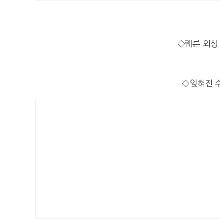
◇퀘른 외성
◇잊혀진 