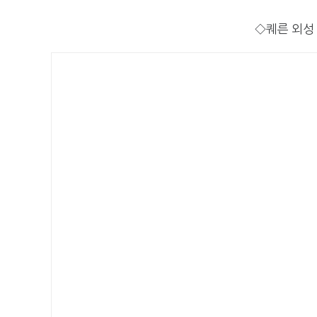
◇퀘른 외성