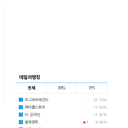
데일리랭킹
전체
RPG
FPS
리그오브레전드
-
31.73%
1
메이플스토리
-
11.83%
2
FC 온라인
-
11.42%
3
발로란트
▲1
8.96%
4