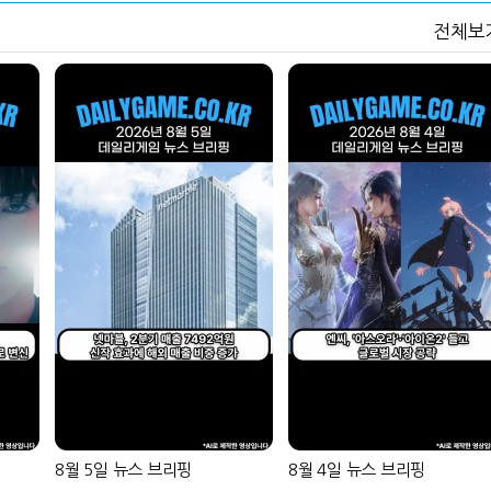
넷마블, 2분기 매출 7492억
크래프톤, '게임스
전체보
원 기록
5종 공개
달리고 헌혈하고…'블루아
카카오게임즈, 내
카' 이색 사회공헌
환 자신
8월 5일 뉴스 브리핑
8월 4일 뉴스 브리핑