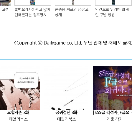
 고추
흑백요리사2 찍고 많이
손종원 셰프의 냉장고
인간으로 위장한 외계
친해졌다는 정호영&샘
공개
인 구별 방법
킴 셰프..JPG
<Copyright ⓒ Dailygame co, Ltd. 무단 전재 및 재배포 금지
오합지존 3화
궁귀검신 3화
[SSS급 각성자, F급으로 회귀
데일리북스
데일리북스
개울 작가