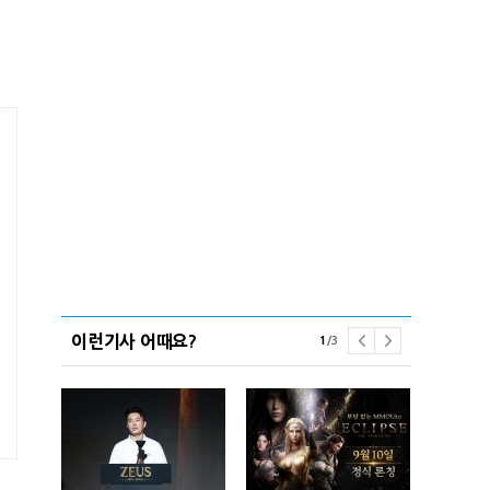
이런기사 어때요?
1
/
3