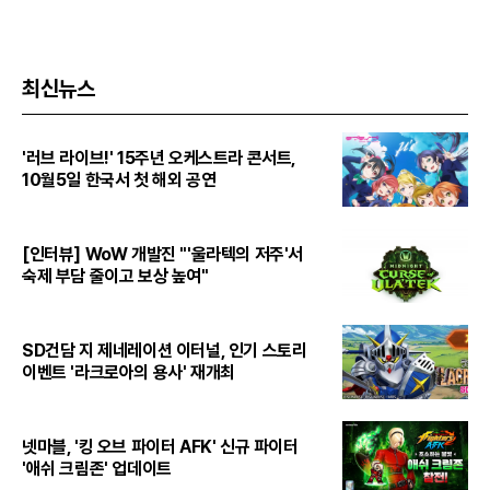
최신뉴스
'러브 라이브!' 15주년 오케스트라 콘서트,
10월5일 한국서 첫 해외 공연
[인터뷰] WoW 개발진 "'울라텍의 저주'서
숙제 부담 줄이고 보상 높여"
SD건담 지 제네레이션 이터널, 인기 스토리
이벤트 '라크로아의 용사' 재개최
넷마블, '킹 오브 파이터 AFK' 신규 파이터
'애쉬 크림존' 업데이트