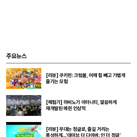
주요뉴스
[리뷰] 쿠키런: 크럼블, 어깨 힘 빼고 가볍게
즐기는 모험
[체험기] 마비노기 이터니티, 깔끔하게
재개발된 에린 인상적
[리뷰] 무대는 정글로, 즐길 거리는
풍성하게…'데이브 더 다이버: 인 더 정글'