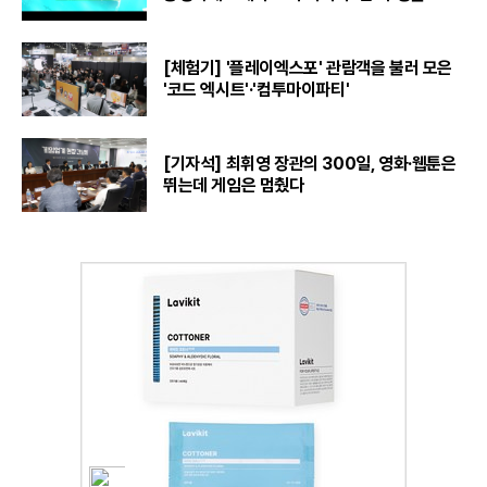
[체험기] '플레이엑스포' 관람객을 불러 모은
'코드 엑시트'·'컴투마이파티'
[기자석] 최휘영 장관의 300일, 영화·웹툰은
뛰는데 게임은 멈췄다