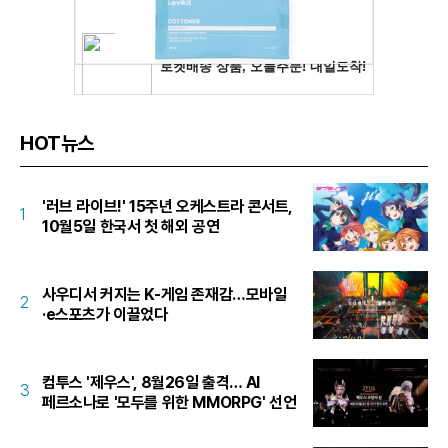
HOT뉴스
'러브 라이브!' 15주년 오케스트라 콘서트,
1
10월5일 한국서 첫 해외 공연
사우디서 커지는 K-게임 존재감…모바일
2
·e스포츠가 이끌었다
컴투스 '제우스', 8월26일 출격… AI
3
페르소나로 '모두를 위한 MMORPG' 선언