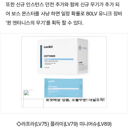
또한 신규 인스턴스 던전 추가와 함께 신규 무기가 추가 되
어 보스 몬스터를 사냥 하면 일정 확률로 80LV 유니크 장비
'퀸 엔타니스의 무기'를 획득 할 수 있다.
◇라프라(LV75) 플라미(LV79) 미니머슈(LV89)