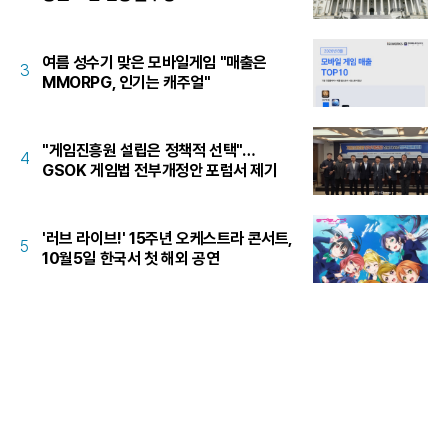
여름 성수기 맞은 모바일게임 "매출은
3
MMORPG, 인기는 캐주얼"
"게임진흥원 설립은 정책적 선택"…
4
GSOK 게임법 전부개정안 포럼서 제기
'러브 라이브!' 15주년 오케스트라 콘서트,
5
10월5일 한국서 첫 해외 공연