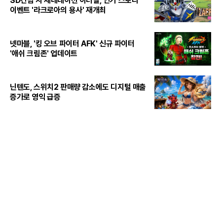
SD건담 지 제네레이션 이터널, 인기 스토리
이벤트 '라크로아의 용사' 재개최
넷마블, '킹 오브 파이터 AFK' 신규 파이터
'애쉬 크림존' 업데이트
닌텐도, 스위치2 판매량 감소에도 디지털 매출
증가로 영익 급증