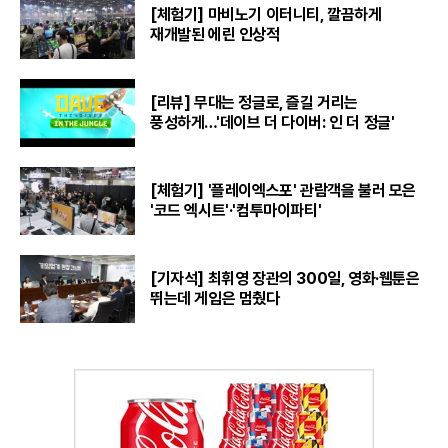
[체험기] 마비노기 이터니티, 깔끔하게
재개발된 에린 인상적
[리뷰] 무대는 정글로, 즐길 거리는
풍성하게…'데이브 더 다이버: 인 더 정글'
[체험기] '플레이엑스포' 관람객을 불러 모은
'코드 엑시트'·'컴투마이파티'
[기자석] 최휘영 장관의 300일, 영화·웹툰은
뛰는데 게임은 멈췄다