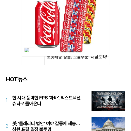
HOT뉴스
한 시대 풍미한 FPS '아바', 익스트랙션
1
슈터로 돌아온다
美 '클래리티 법안' 여야 갈등에 제동…
2
상원 표결 일정 불투명