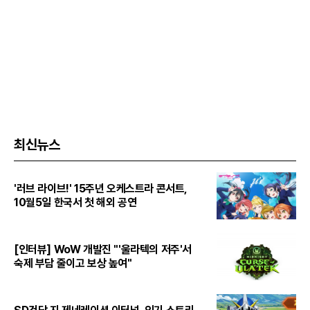
최신뉴스
'러브 라이브!' 15주년 오케스트라 콘서트,
10월5일 한국서 첫 해외 공연
[인터뷰] WoW 개발진 "'울라텍의 저주'서
숙제 부담 줄이고 보상 높여"