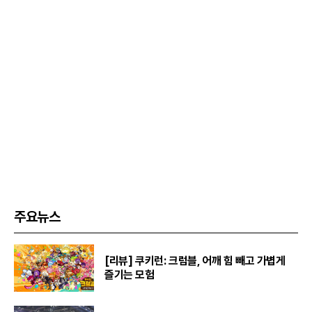
주요뉴스
[리뷰] 쿠키런: 크럼블, 어깨 힘 빼고 가볍게
즐기는 모험