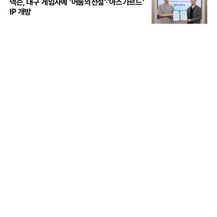
넥슨, 대구 게임사에 '어둠의전설'·'아스가르드'
IP 개방