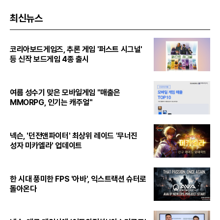
최신뉴스
코리아보드게임즈, 추론 게임 '퍼스트 시그널'
등 신작 보드게임 4종 출시
여름 성수기 맞은 모바일게임 "매출은
MMORPG, 인기는 캐주얼"
넥슨, '던전앤파이터' 최상위 레이드 '무너진
성자 미카엘라' 업데이트
한 시대 풍미한 FPS '아바', 익스트랙션 슈터로
돌아온다