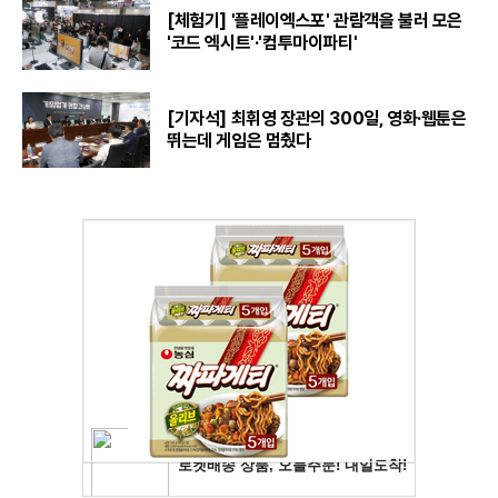
[체험기] '플레이엑스포' 관람객을 불러 모은
'코드 엑시트'·'컴투마이파티'
[기자석] 최휘영 장관의 300일, 영화·웹툰은
뛰는데 게임은 멈췄다