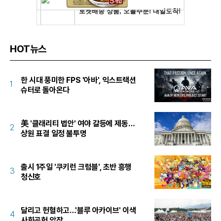
HOT뉴스
한 시대 풍미한 FPS '아바', 익스트랙션
1
슈터로 돌아온다
美 '클래리티 법안' 여야 갈등에 제동…
2
상원 표결 일정 불투명
출시 1주일 '쿠키런 크럼블', 초반 흥행
3
청신호
달리고 헌혈하고…'블루 아카이브' 이색
4
사회공헌 앞장