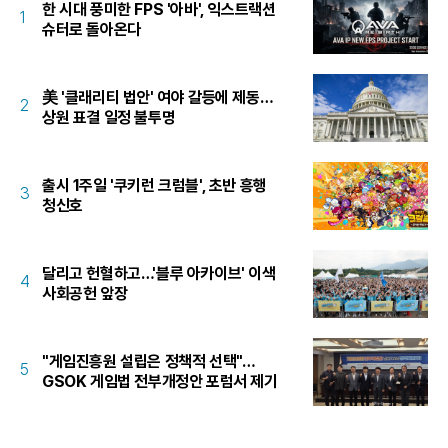
한 시대 풍미한 FPS '아바', 익스트랙션
1
슈터로 돌아온다
美 '클래리티 법안' 여야 갈등에 제동…
2
상원 표결 일정 불투명
출시 1주일 '쿠키런 크럼블', 초반 흥행
3
청신호
달리고 헌혈하고…'블루 아카이브' 이색
4
사회공헌 앞장
"게임진흥원 설립은 정책적 선택"…
5
GSOK 게임법 전부개정안 포럼서 제기