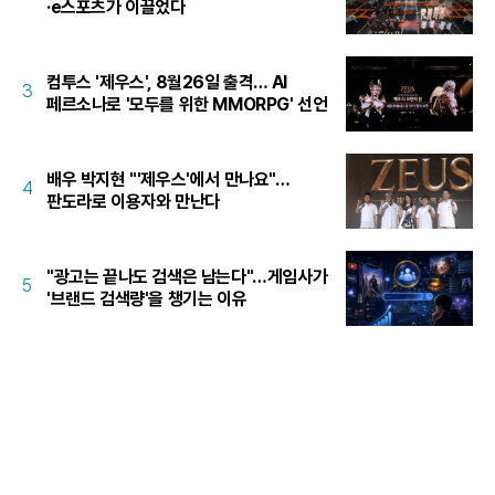
·e스포츠가 이끌었다
컴투스 '제우스', 8월26일 출격… AI
3
페르소나로 '모두를 위한 MMORPG' 선언
배우 박지현 "'제우스'에서 만나요"…
4
판도라로 이용자와 만난다
"광고는 끝나도 검색은 남는다"…게임사가
5
'브랜드 검색량'을 챙기는 이유