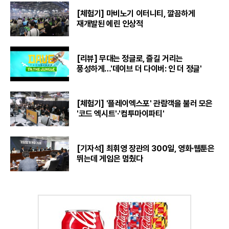
[체험기] 마비노기 이터니티, 깔끔하게
재개발된 에린 인상적
[리뷰] 무대는 정글로, 즐길 거리는
풍성하게…'데이브 더 다이버: 인 더 정글'
[체험기] '플레이엑스포' 관람객을 불러 모은
'코드 엑시트'·'컴투마이파티'
[기자석] 최휘영 장관의 300일, 영화·웹툰은
뛰는데 게임은 멈췄다