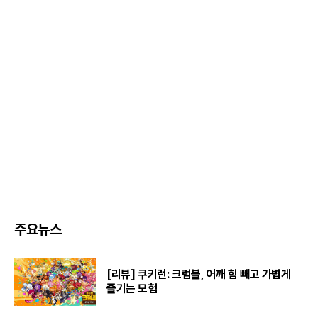
주요뉴스
[리뷰] 쿠키런: 크럼블, 어깨 힘 빼고 가볍게
즐기는 모험