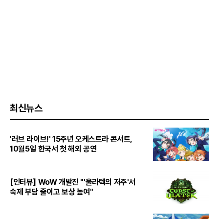
최신뉴스
'러브 라이브!' 15주년 오케스트라 콘서트,
10월5일 한국서 첫 해외 공연
[인터뷰] WoW 개발진 "'울라텍의 저주'서
숙제 부담 줄이고 보상 높여"