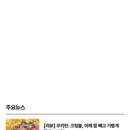
주요뉴스
[리뷰] 쿠키런: 크럼블, 어깨 힘 빼고 가볍게