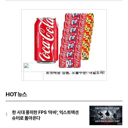
HOT뉴스
한 시대 풍미한 FPS '아바', 익스트랙션
1
슈터로 돌아온다