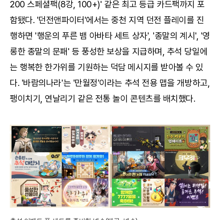
200 스페셜팩(8강, 100+)' 같은 최고 등급 카드팩까지 포
함됐다. '던전앤파이터'에서는 중천 지역 던전 플레이를 진
행하면 '행운의 푸른 뱀 아바타 세트 상자', '종말의 계시', '영
롱한 종말의 문패' 등 풍성한 보상을 지급하며, 추석 당일에
는 행복한 한가위를 기원하는 덕담 메시지를 받아볼 수 있
다. '바람의나라'는 '만월정'이라는 추석 전용 맵을 개방하고,
팽이치기, 연날리기 같은 전통 놀이 콘텐츠를 배치했다.