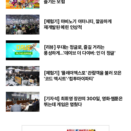
즐기는 모험
[체험기] 마비노기 이터니티, 깔끔하게
재개발된 에린 인상적
[리뷰] 무대는 정글로, 즐길 거리는
풍성하게…'데이브 더 다이버: 인 더 정글'
[체험기] '플레이엑스포' 관람객을 불러 모은
'코드 엑시트'·'컴투마이파티'
[기자석] 최휘영 장관의 300일, 영화·웹툰은
뛰는데 게임은 멈췄다