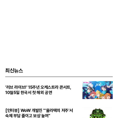
최신뉴스
'러브 라이브!' 15주년 오케스트라 콘서트,
10월5일 한국서 첫 해외 공연
[인터뷰] WoW 개발진 "'울라텍의 저주'서
숙제 부담 줄이고 보상 높여"