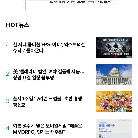
HOT뉴스
한 시대 풍미한 FPS '아바', 익스트랙션
1
슈터로 돌아온다
美 '클래리티 법안' 여야 갈등에 제동…
2
상원 표결 일정 불투명
출시 1주일 '쿠키런 크럼블', 초반 흥행
3
청신호
여름 성수기 맞은 모바일게임 "매출은
4
MMORPG, 인기는 캐주얼"