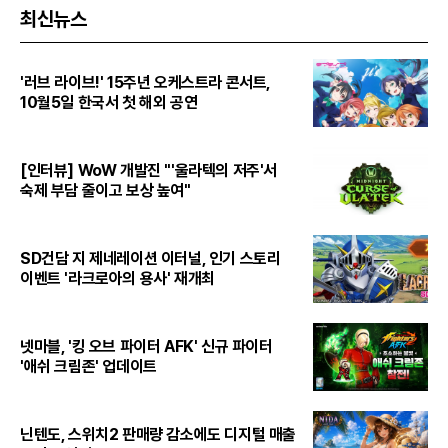
최신뉴스
'러브 라이브!' 15주년 오케스트라 콘서트,
10월5일 한국서 첫 해외 공연
[인터뷰] WoW 개발진 "'울라텍의 저주'서
숙제 부담 줄이고 보상 높여"
SD건담 지 제네레이션 이터널, 인기 스토리
이벤트 '라크로아의 용사' 재개최
넷마블, '킹 오브 파이터 AFK' 신규 파이터
'애쉬 크림존' 업데이트
닌텐도, 스위치2 판매량 감소에도 디지털 매출