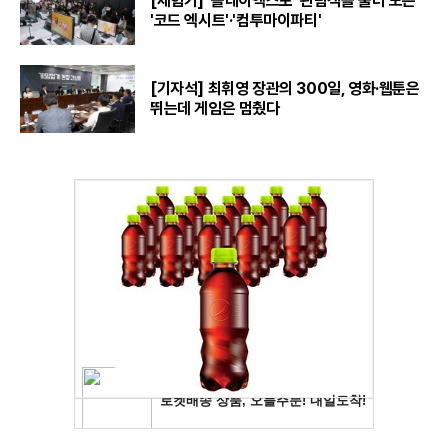
[체험기] '플레이엑스포' 관람객을 불러 모은
'코드 엑시트'·'컴투마이파티'
[기자석] 최휘영 장관의 300일, 영화·웹툰은
뛰는데 게임은 멈췄다