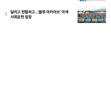
달리고 헌혈하고…'블루 아카이브' 이색
5
사회공헌 앞장