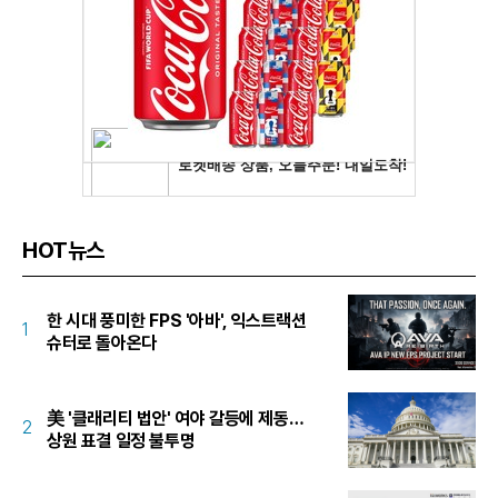
HOT뉴스
한 시대 풍미한 FPS '아바', 익스트랙션
1
슈터로 돌아온다
美 '클래리티 법안' 여야 갈등에 제동…
2
상원 표결 일정 불투명