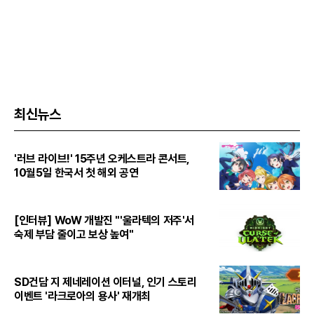
최신뉴스
'러브 라이브!' 15주년 오케스트라 콘서트,
10월5일 한국서 첫 해외 공연
[인터뷰] WoW 개발진 "'울라텍의 저주'서
숙제 부담 줄이고 보상 높여"
SD건담 지 제네레이션 이터널, 인기 스토리
이벤트 '라크로아의 용사' 재개최