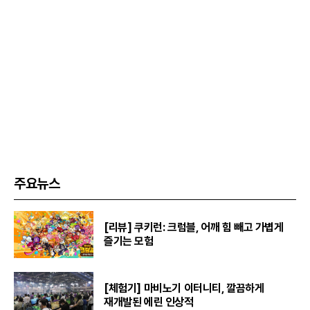
주요뉴스
[리뷰] 쿠키런: 크럼블, 어깨 힘 빼고 가볍게
즐기는 모험
[체험기] 마비노기 이터니티, 깔끔하게
재개발된 에린 인상적