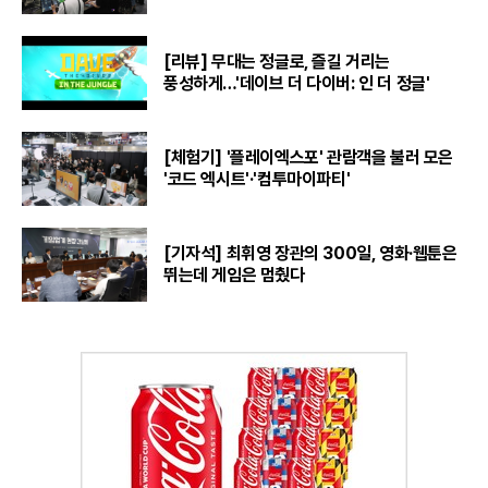
[리뷰] 무대는 정글로, 즐길 거리는
풍성하게…'데이브 더 다이버: 인 더 정글'
[체험기] '플레이엑스포' 관람객을 불러 모은
'코드 엑시트'·'컴투마이파티'
[기자석] 최휘영 장관의 300일, 영화·웹툰은
뛰는데 게임은 멈췄다