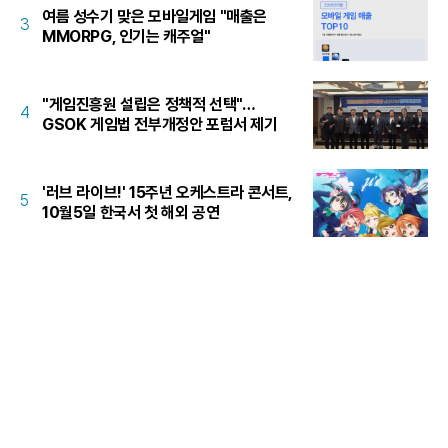
여름 성수기 맞은 모바일게임 "매출은
3
MMORPG, 인기는 캐주얼"
"게임진흥원 설립은 정책적 선택"…
4
GSOK 게임법 전부개정안 포럼서 제기
'러브 라이브!' 15주년 오케스트라 콘서트,
5
10월5일 한국서 첫 해외 공연