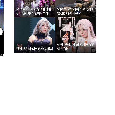
[지스타25] 미녀 부스걸 총출
'게이트 오브 게이츠' 여전사로
동…엔씨 부스 들여다보기
변신한 아자 미유코
엔씨 '신더시티'의 섹시한 총잡
웹젠 부스의 '테르비스' 니왈레
이 '엔젤'