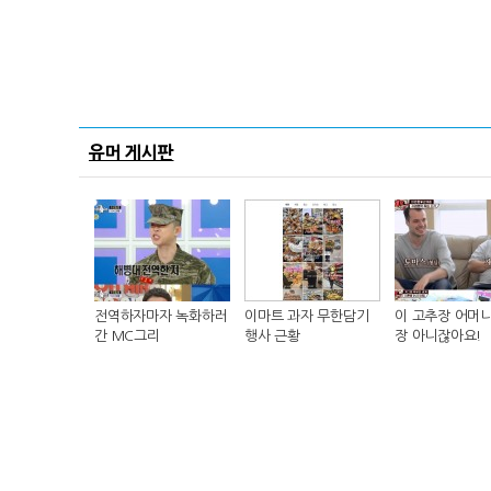
유머 게시판
전역하자마자 녹화하러
이마트 과자 무한담기
이 고추장 어머니
간 MC그리
행사 근황
장 아니잖아요!