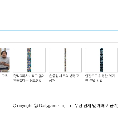
 고추
흑백요리사2 찍고 많이
손종원 셰프의 냉장고
인간으로 위장한 외계
친해졌다는 정호영&샘
공개
인 구별 방법
킴 셰프..JPG
<Copyright ⓒ Dailygame co, Ltd. 무단 전재 및 재배포 금지