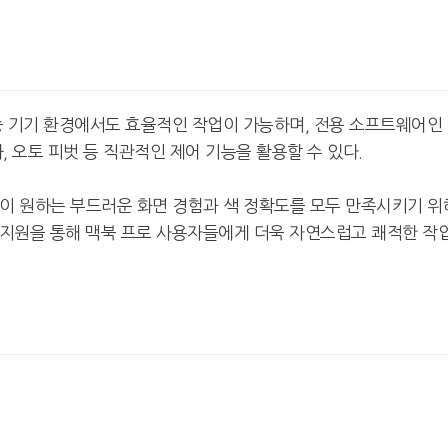
중 기기 환경에서도 효율적인 작업이 가능하며, 전용 소프트웨어인
동기화, 오토 피벗 등 직관적인 제어 기능을 활용할 수 있다.
들이 원하는 부드러운 화면 경험과 색 정확도를 모두 만족시키기 위
"'SWC', 앞으로도 10년 이
붉은사막, 中 'CGI
상 지속될 것"
고 국제 게임' 선
Hz 지원을 통해 맥북 프로 사용자들에게 더욱 자연스럽고 쾌적한 작
'실속' 소니, '리셋' MS…콘
게임등급분류위원
솔 전략 갈렸다
위원장 취임