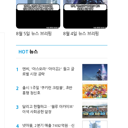
8월 5일 뉴스 브리핑
8월 4일 뉴스 브리핑
HOT
뉴스
1
엔씨, '아스오라'·'아이온2' 들고 글
로벌 시장 공략
2
출시 1주일 '쿠키런 크럼블', 초반
흥행 청신호
3
달리고 헌혈하고…'블루 아카이브'
이색 사회공헌 앞장
4
넷마블, 2분기 매출 7492억원…신