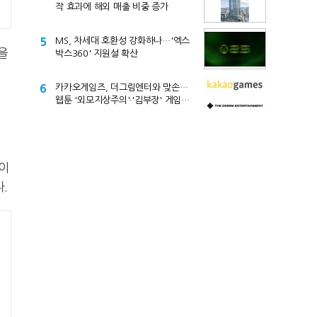
작 효과에 해외 매출 비중 증가
5
MS, 차세대 호환성 강화하나…'엑스
을
박스360' 지원설 확산
6
카카오게임즈, 더그림엔터와 맞손…
웹툰 '외모지상주의'·'김부장' 게임
만든다
1이
.