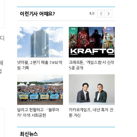
이런기사 어때요?
1
/
3
 디
해
A'서 '최
넷마블, 2분기 매출 7492억
크래프톤, '게임스컴'서 신작
카카오게임즈,
정
원 기록
5종 공개
부장' 게임 
업
회, 이승훈
달리고 헌혈하고…'블루아
카카오게임즈, 내년 흑자 전
넥써쓰, 원스
카' 이색 사회공헌
환 자신
자전환
최신뉴스