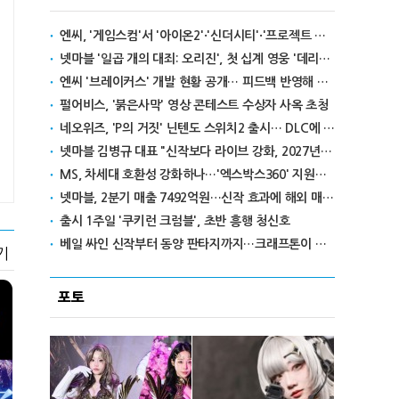
엔씨, '게임스컴'서 '아이온2'·'신더시티'·'프로젝트 본파이어' 공개
넷마블 '일곱 개의 대죄: 오리진', 첫 십계 영웅 '데리엘리' 추가
엔씨 '브레이커스' 개발 현황 공개… 피드백 반영해 전투·성장 시스템 손본다
펄어비스, '붉은사막' 영상 콘테스트 수상자 사옥 초청
네오위즈, 'P의 거짓' 닌텐도 스위치2 출시… DLC에 신규 난이도까지 적용
넷마블 김병규 대표 "신작보다 라이브 강화, 2027년 라인업은 추후 공개"
MS, 차세대 호환성 강화하나…'엑스박스360' 지원설 확산
넷마블, 2분기 매출 7492억원…신작 효과에 해외 매출 비중 증가
출시 1주일 '쿠키런 크럼블', 초반 흥행 청신호
베일 싸인 신작부터 동양 판타지까지…크래프톤이 쾰른서 선보일 5개의 세계
기
포토