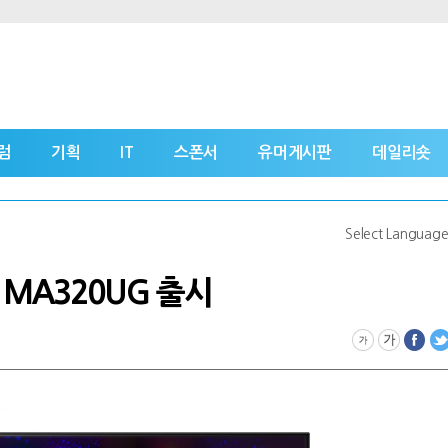
럼
기획
IT
스폰서
유머게시판
데일리숏
Select Languag
 MA320UG 출시