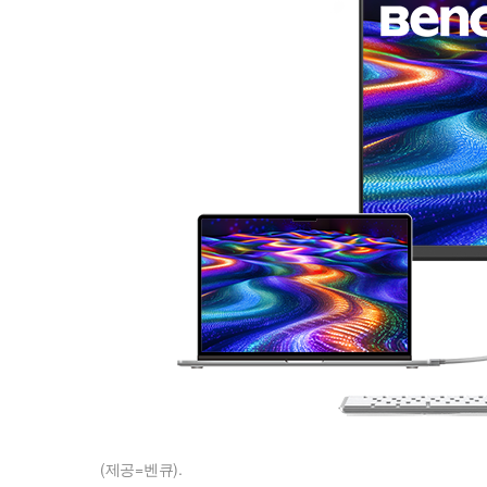
(제공=벤큐).